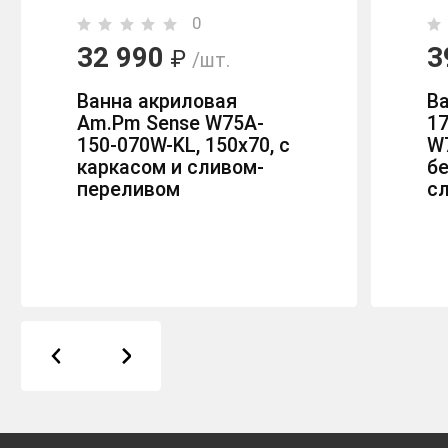
0
32 990
3
₽
/шт.
Ванна акриловая
В
Am.Pm Sense W75A-
17
150-070W-KL, 150х70, с
W
каркасом и сливом-
бе
переливом
с