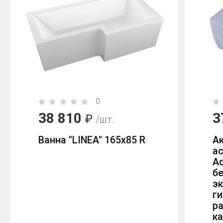
0
38 810
3
₽
/шт.
Ванна "LINEA" 165х85 R
А
а
Aq
б
эк
г
р
ка