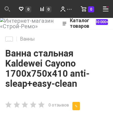
0
0
0
Каталог
30 000+
товаров
Ванны
Ванна стальная
Kaldewei Cayono
1700x750х410 anti-
sleap+easy-clean
0 отзывов
%