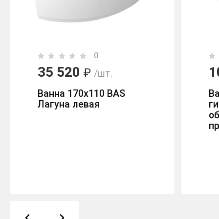
0
35 520
1
₽
/шт.
Ванна 170х110 BAS
В
Лагуна левая
г
об
п