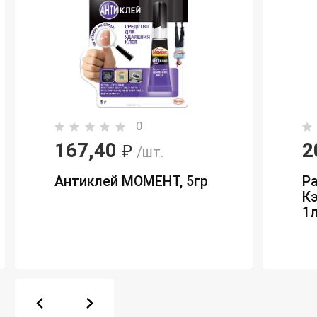
0
167,40
2
₽
/шт.
Антиклей МОМЕНТ, 5гр
Р
Кэ
1