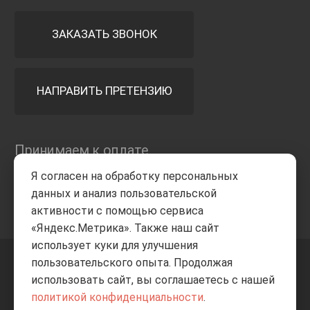
ЗАКАЗАТЬ ЗВОНОК
НАПРАВИТЬ ПРЕТЕНЗИЮ
Принимаем к оплате
Я согласен на обработку персональных
данных и анализ пользовательской
активности с помощью сервиса
«Яндекс.Метрика». Также наш сайт
использует куки для улучшения
пользовательского опыта. Продолжая
+7 8332
205-805
ВВЕРХ
использовать сайт, вы соглашаетесь с нашей
политикой конфиденциальности
.
© Все права защищены