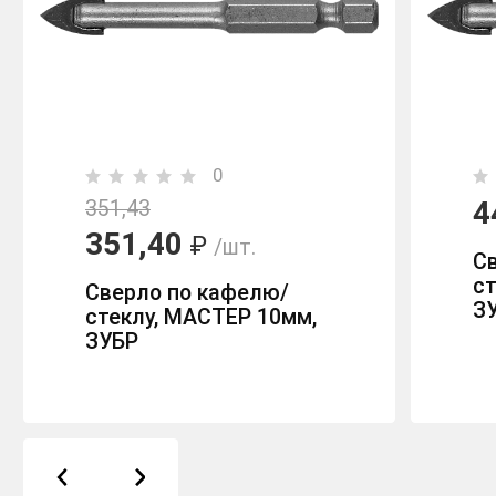
0
4
351,43
351,40
₽
/шт.
С
ст
Сверло по кафелю/
З
стеклу, МАСТЕР 10мм,
ЗУБР