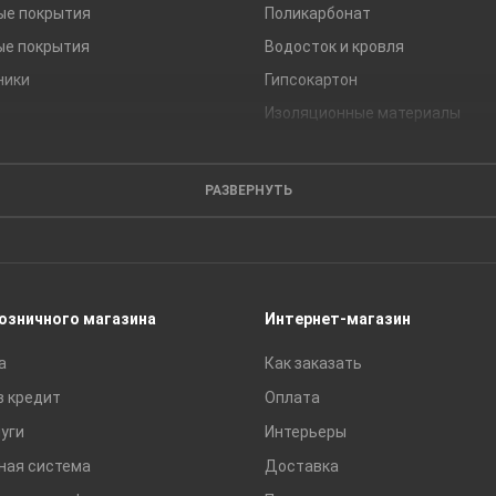
ые покрытия
Поликарбонат
ые покрытия
Водосток и кровля
ники
Гипсокартон
Изоляционные материалы
Кирпич
Листовые материалы
РАЗВЕРНУТЬ
Пиломатериалы
Сайдинг
Строительные блоки
Сухие смеси
розничного магазина
Интернет-магазин
Сетки строительные
а
Как заказать
Тротуарная плитка и бордюры
в кредит
Оплата
уги
Интерьеры
ная система
Доставка