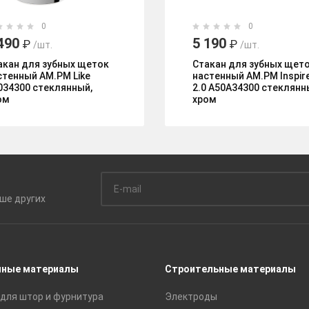
0
0
490
5 190
₽
₽
/шт.
/шт.
акан для зубных щеток
Стакан для зубных щет
стенный AM.PM Like
настенный AM.PM Inspir
034300 стеклянный,
2.0 A50A34300 стеклянн
ом
хром
ьше
других
чные материалы
Строительные материалы
для штор и фурнитура
Электроды