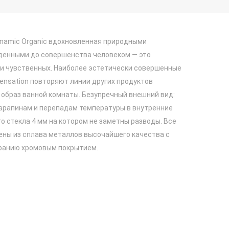
ynamic Organic вдохновленная природными
денными до совершенства человеком — это
и чувственных. Наиболее эстетически совершенные
ensation повторяют линии других продуктов
образ ванной комнаты. Безупречный внешний вид:
царапинам и перепадам температуры в внутренние
о стекла 4 мм на котором не заметны разводы. Все
ены из сплава металлов высочайшего качества с
ранию хромовым покрытием.