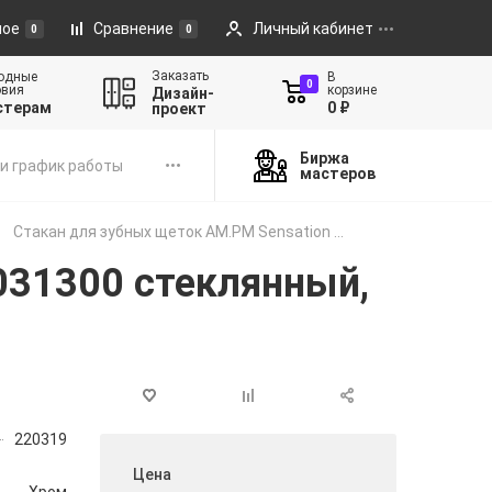
ное
Сравнение
Личный кабинет
0
0
Заказать
одные
В
0
овия
корзине
Дизайн-
стерам
0 ₽
проект
Биржа
и график работы
мастеров
Стакан для зубных щеток AM.PM Sensation ...
031300 стеклянный,
220319
Цена