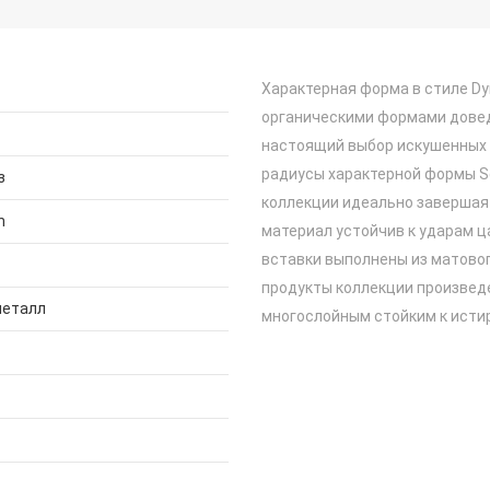
Характерная форма в стиле D
органическими формами дове
настоящий выбор искушенных 
радиусы характерной формы S
з
коллекции идеально завершая 
n
материал устойчив к ударам 
вставки выполнены из матовог
продукты коллекции произвед
металл
многослойным стойким к исти