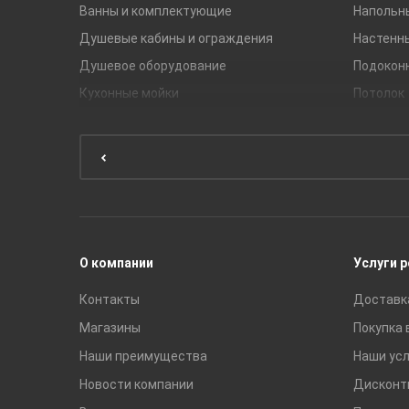
Ванны и комплектующие
Напольн
Душевые кабины и ограждения
Настенн
Душевое оборудование
Подокон
Кухонные мойки
Потолок
Мебель для ванной комнаты
Мебель для кухни
Унитазы и инсталляции
Раковины
Смесители
О компании
Услуги 
Контакты
Доставк
Магазины
Покупка 
Наши преимущества
Наши усл
Новости компании
Дисконт