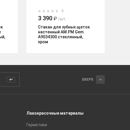
0
3 390
4
₽
/шт.
ок
Стакан для зубных щеток
55
e
настенный AM.PM Gem
на
ый,
A9034300 стеклянный,
хром
ВВЕРХ
Лакокрасочные материалы
Керамич
Герметики
Royce