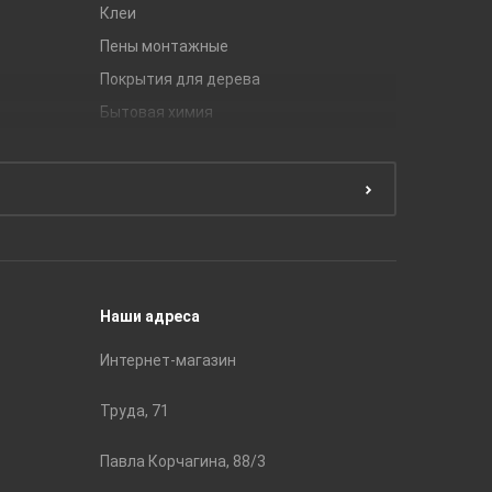
Клеи
Global Ti
Пены монтажные
Gracia C
Покрытия для дерева
Unitile
Бытовая химия
Керамич
Краски
ЛБ Кера
Эмали
Тянь-Ш
Подготовка поверхности
Принадл
Строите
Наши адреса
Интернет-магазин
Труда, 71
Павла Корчагина, 88/3