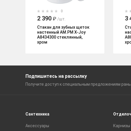
0
2 390
3 
₽
/шт.
Стакан для зубных щеток
Ст
настенный AM.PM X-Joy
на
A8434300 стеклянный,
A8
хром
хр
Подпишитесь на рассылку
Получите доступ к специальным
предложениям ран
Сантехника
Отдело
Аксессуары
Карнизы 