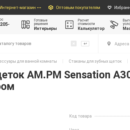
Интернет-магазин
Оптовым покупателям
Избран
ос
Готовые
Расчет
Выг
205-
решения
стоимости
усл
Интерьеры
Калькулятор
Ма
Адреса 
ессуары для ванной комнаты
Стаканы для зубных щеток
щеток AM.PM Sensation A3
ром
Код товара