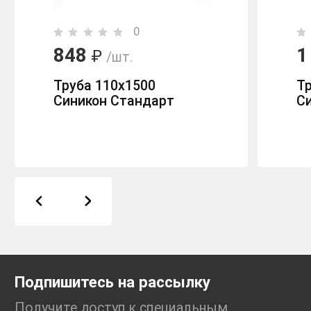
0
848
1
₽
/шт.
Труба 110х1500
Тр
Синикон Стандарт
С
Подпишитесь на рассылку
Получите доступ к специальным