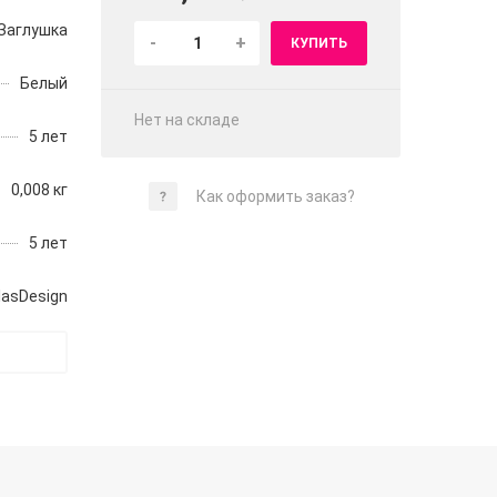
Заглушка
-
+
КУПИТЬ
Белый
Нет на складе
5 лет
0,008 кг
Как оформить заказ?
5 лет
lasDesign