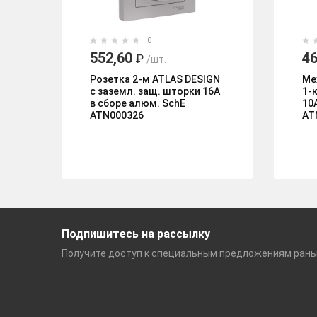
0
552,60
46
₽
/шт.
Розетка 2-м ATLAS DESIGN
Ме
с заземл. защ. шторки 16А
1-к
в сборе алюм. SchE
10
ATN000326
AT
Подпишитесь на рассылку
Получите доступ к специальным
предложениям ран