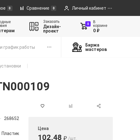
ное
Сравнение
Личный кабинет
0
0
Заказать
одные
В
0
овия
корзине
Дизайн-
стерам
0 ₽
проект
Биржа
и график работы
мастеров
установки
ATN000109
268652
Цена
Пластик
102,48
₽
/шт.