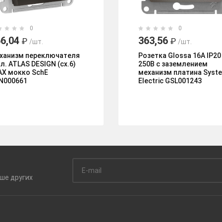
0
0
6,04
363,56
₽
₽
/шт.
/шт.
ханизм переключателя
Розетка Glossa 16А IP20
л. ATLAS DESIGN (сх.6)
250В с заземлением
АХ мокко SchE
механизм платина Syst
N000661
Electric GSL001243
ьше
других