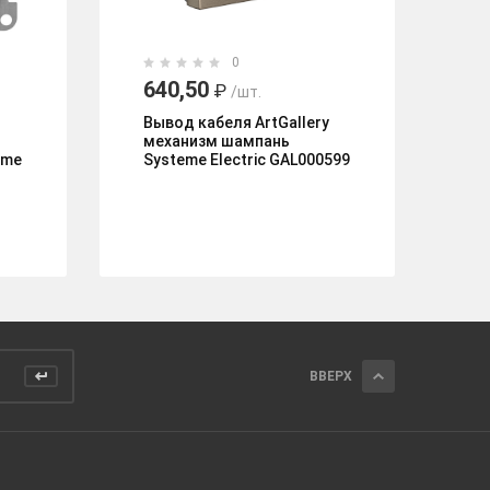
0
640,50
5
₽
/шт.
Вывод кабеля ArtGallery
Вы
механизм шампань
DE
eme
Systeme Electric GAL000599
ст
ВВЕРХ