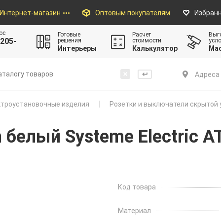
Интернет-магазин
Оптовым покупателям
Избран
ос
Готовые
Расчет
Выг
205-
решения
стоимости
усл
Интерьеры
Калькулятор
Ма
Адреса 
троустановочные изделия
Розетки и выключатели скрытой 
n белый Systeme Electric 
Код товара
Материал