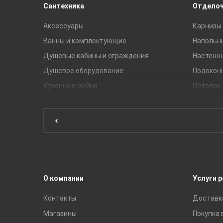
Сантехника
Отдело
Аксессуары
Карнизы 
Ванны и комплектующие
Напольн
Душевые кабины и ограждения
Настенн
Душевое оборудование
Подокон
Кухонные мойки
Потолок
Мебель для ванной комнаты
Мебель для кухни
Унитазы и инсталляции
Раковины
Смесители
О компании
Услуги 
Контакты
Доставк
Магазины
Покупка 