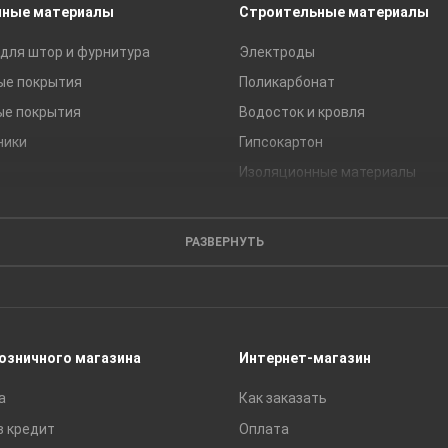
чные материалы
Строительные материалы
для штор и фурнитура
Электроды
ые покрытия
Поликарбонат
ые покрытия
Водосток и кровля
ники
Гипсокартон
Изоляционные материалы
Кирпич
Листовые материалы
РАЗВЕРНУТЬ
Пиломатериалы
Сайдинг
Строительные блоки
Сухие смеси
розничного магазина
Интернет-магазин
Сетки строительные
а
Как заказать
Тротуарная плитка и бордюры
в кредит
Оплата