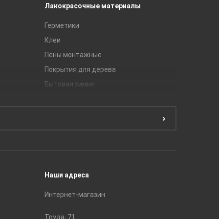
Лакокрасочные материалы
Керамич
Герметики
Royce
Клеи
Global Ti
Пены монтажные
Gracia C
Покрытия для дерева
Unitile
Бытовая химия
Керамич
Краски
ЛБ Кера
Эмали
Тянь-Ш
Подготовка поверхности
Принадл
Строите
Наши адреса
Интернет-магазин
Труда, 71