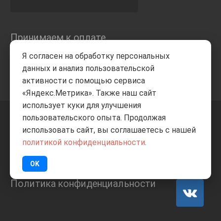
Принимаем к оплате
Я согласен на обработку персональных
данных и анализ пользовательской
активности с помощью сервиса
«Яндекс.Метрика». Также наш сайт
использует куки для улучшения
пользовательского опыта. Продолжая
+7 8332
205-805
ВВЕРХ
использовать сайт, вы соглашаетесь с нашей
политикой конфиденциальности
.
© Все права защищены
ИП Баранов А.С. 2026
OK
Политика конфиденциальности