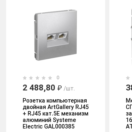
0
2 488,80
3
₽
/шт.
Розетка компьютерная
М
двойная ArtGallery RJ45
С
+ RJ45 кат.5E механизм
за
алюминий Systeme
1
Electric GAL000385
A