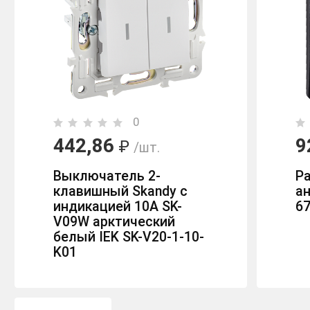
0
442,86
9
₽
/шт.
Выключатель 2-
Ра
клавишный Skandy с
ан
индикацией 10А SK-
6
V09W арктический
белый IEK SK-V20-1-10-
K01