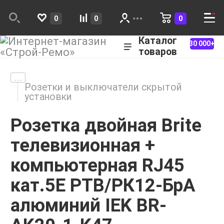
0
0
0
Каталог
30 000+
товаров
Розетки и выключатели скрытой
установки
Розетка двойная Brite
телевизионная +
компьютерная RJ45
кат.5E РТВ/РК12-БрА
алюминий IEK BR-