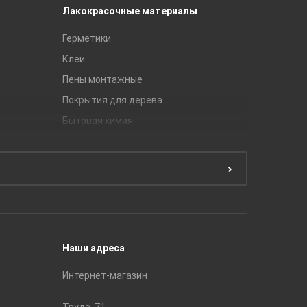
Лакокрасочные материалы
Керамич
Герметики
Royce
Клеи
Global Ti
Пены монтажные
Gracia C
Покрытия для дерева
Unitile
Бытовая химия
Керамич
Краски
ЛБ Кера
Эмали
Тянь-Ш
Подготовка поверхности
Принадл
Строите
Наши адреса
Интернет-магазин