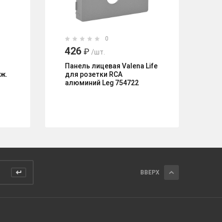
0
426
5
₽
/шт.
Панель лицевая Valena Life
Ра
ж.
для розетки RCA
па
алюминий Leg 754722
ВВЕРХ