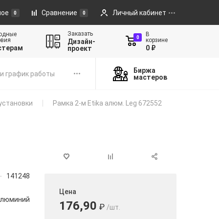
ное
Сравнение
Личный кабинет
0
0
Заказать
одные
В
0
овия
корзине
Дизайн-
стерам
0 ₽
проект
Биржа
и график работы
мастеров
установки
Рамка 2-м Etika алюм. Leg 672552
141248
Цена
люминий
176,90
₽
/шт.