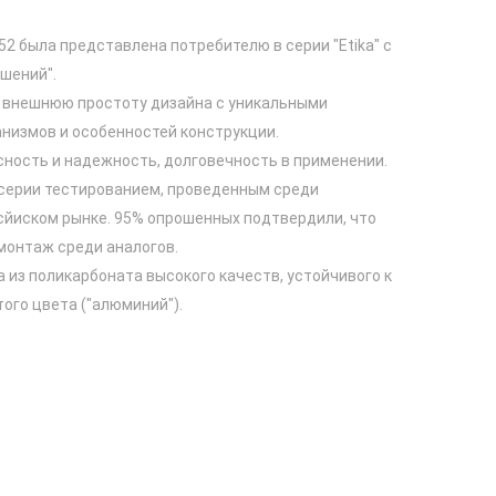
552 была представлена потребителю в серии "Etika" с
шений".
т внешнюю простоту дизайна с уникальными
низмов и особенностей конструкции.
асность и надежность, долговечность в применении.
 серии тестированием, проведенным среди
сйиском рынке. 95% опрошенных подтвердили, что
 монтаж среди аналогов.
из поликарбоната высокого качеств, устойчивого к
ого цвета ("алюминий").