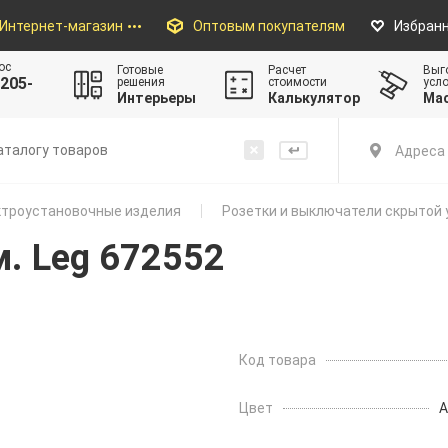
Интернет-магазин
Оптовым покупателям
Избран
ос
Готовые
Расчет
Выг
205-
решения
стоимости
усл
Интерьеры
Калькулятор
Ма
Адреса 
троустановочные изделия
Розетки и выключатели скрытой 
м. Leg 672552
Код товара
Цвет
А