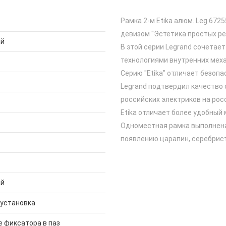
Рамка 2-м Etika алюм. Leg 672
девизом "Эстетика простых ре
ий
В этой серии Legrand сочетае
технологиями внутренних меха
Серию "Etika" отличает безоп
Legrand подтвердил качество
российских электриков на рос
Etika отличает более удобный
Одноместная рамка выполнена 
появлению царапин, серебрист
ий
 установка
 фиксатора в паз