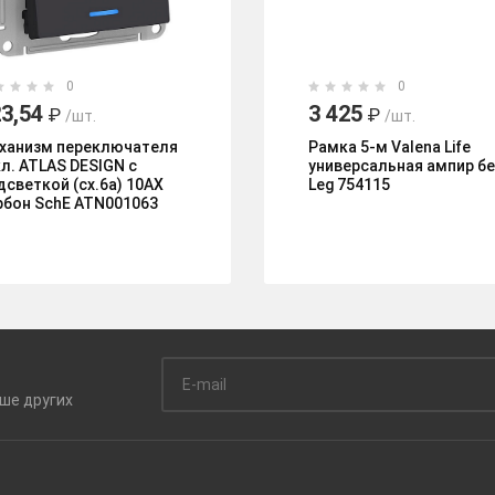
0
0
3,54
3 425
₽
₽
/шт.
/шт.
ханизм переключателя
Рамка 5-м Valena Life
кл. ATLAS DESIGN с
универсальная ампир бе
дсветкой (сх.6а) 10АХ
Leg 754115
рбон SchE ATN001063
ьше
других