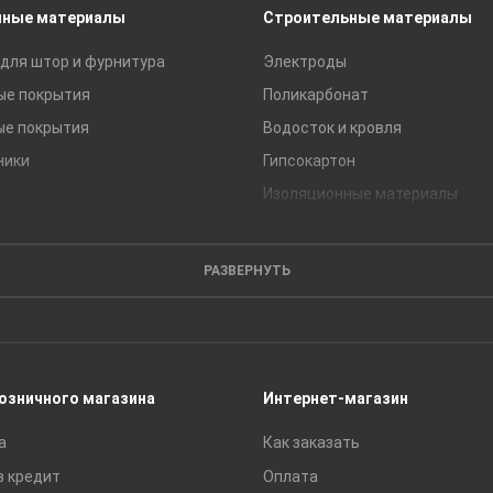
чные материалы
Строительные материалы
для штор и фурнитура
Электроды
ые покрытия
Поликарбонат
ые покрытия
Водосток и кровля
ники
Гипсокартон
Изоляционные материалы
Кирпич
Листовые материалы
РАЗВЕРНУТЬ
Пиломатериалы
Сайдинг
Строительные блоки
Сухие смеси
розничного магазина
Интернет-магазин
Сетки строительные
а
Как заказать
Тротуарная плитка и бордюры
в кредит
Оплата