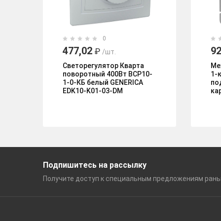
0
477,02
92
₽
/шт.
Светорегулятор Кварта
Ме
поворотный 400Вт ВСР10-
1-
1-0-КБ белый GENERICA
по
EDK10-K01-03-DM
ка
Подпишитесь на рассылку
Получите доступ к специальным
предложениям ран