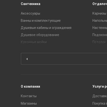
Сантехника
Отдело
Аксессуары
Карнизы 
Ванны и комплектующие
Напольн
Душевые кабины и ограждения
Настенн
Душевое оборудование
Подокон
Кухонные мойки
Потолок
Мебель для ванной комнаты
Мебель для кухни
Унитазы и инсталляции
Раковины
Смесители
О компании
Услуги 
Контакты
Доставк
Магазины
Покупка 