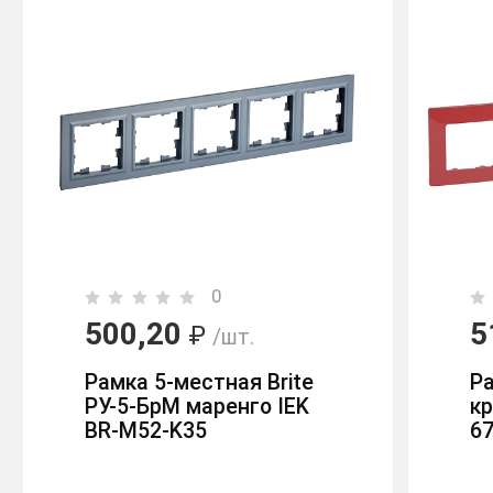
0
500,20
5
₽
/шт.
Рамка 5-местная Brite
Ра
РУ-5-БрМ маренго IEK
к
BR-M52-K35
6