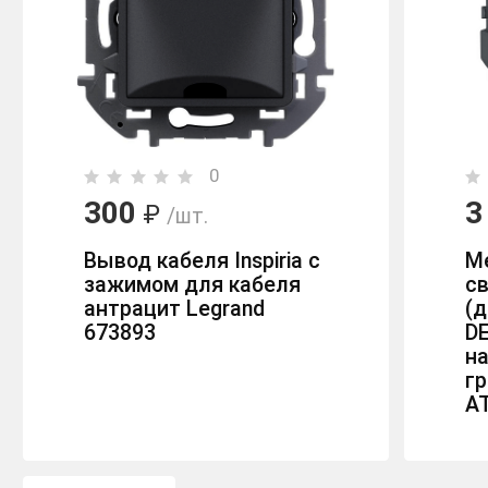
0
300
3
₽
/шт.
Вывод кабеля Inspiria с
М
зажимом для кабеля
с
антрацит Legrand
(
673893
DE
н
г
A