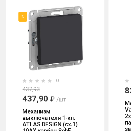
%
0
8
437,93
437,90
₽
/шт.
М
Va
Механизм
2х
выключателя 1-кл.
п
ATLAS DESIGN (сх.1)
з
10АХ карбон SchE