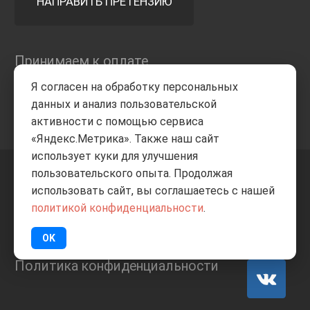
НАПРАВИТЬ ПРЕТЕНЗИЮ
Принимаем к оплате
Я согласен на обработку персональных
данных и анализ пользовательской
активности с помощью сервиса
«Яндекс.Метрика». Также наш сайт
использует куки для улучшения
пользовательского опыта. Продолжая
+7 8332
205-805
ВВЕРХ
использовать сайт, вы соглашаетесь с нашей
политикой конфиденциальности
.
© Все права защищены
ИП Баранов А.С. 2026
OK
Политика конфиденциальности