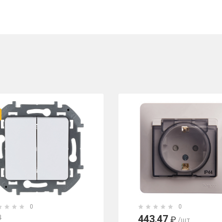
0
0
443,47
3
₽
/шт.