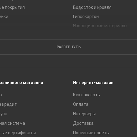
ые покрытия
Водосток и кровля
ники
Гипсокартон
Изоляционные материалы
Кирпич
Листовые материалы
РАЗВЕРНУТЬ
Пиломатериалы
Сайдинг
Строительные блоки
Сухие смеси
розничного магазина
Интернет-магазин
Сетки строительные
а
Как заказать
Тротуарная плитка и бордюры
в кредит
Оплата
уги
Интерьеры
ная система
Доставка
ные сертификаты
Полезные советы