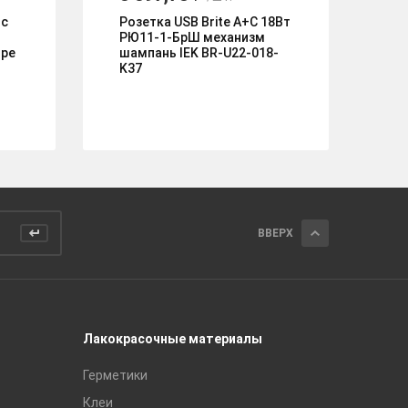
 с
Розетка USB Brite A+C 18Вт
Ро
РЮ11-1-БрШ механизм
пр
оре
шампань IEK BR-U22-018-
ме
K37
El
ВВЕРХ
Лакокрасочные материалы
Керамич
Герметики
Royce
Клеи
Global Ti