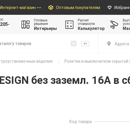
Интернет-магазин
Оптовым покупателям
Избран
ос
Готовые
Расчет
Выг
205-
решения
стоимости
усл
Интерьеры
Калькулятор
Ма
Адреса 
троустановочные изделия
Розетки и выключатели скрытой 
ESIGN без заземл. 16А в с
Код товара