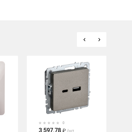
0
3 597,78
9
₽
/шт.