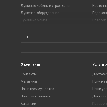
Душевые кабины и ограждения
Настенн
Душевое оборудование
Подокон
Кухонные мойки
Потолок
Мебель для ванной комнаты
Мебель для кухни
Унитазы и инсталляции
Раковины
Смесители
О компании
Услуги 
Контакты
Доставк
Магазины
Покупка 
Наши преимущества
Наши усл
Новости компании
Дисконт
Вакансии
Подароч