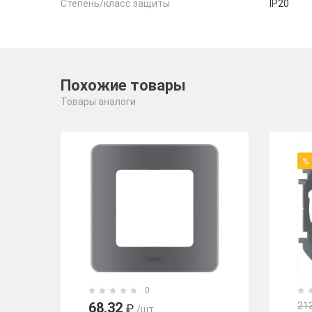
Степень/класс защиты
IP20
Похожие товары
Товары аналоги
%
0
68,32
21
₽
/шт.