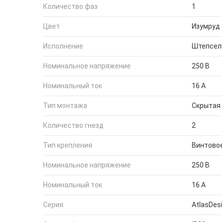
Количество фаз
1
Цвет
Изумруд
Исполнение
Штепсель
Номинальное напряжение
250 В
Номинальный ток
16 А
Тип монтажа
Скрытая
Количество гнезд
2
Тип крепления
Винтово
Номинальное напряжение
250 В
Номинальный ток
16 А
Серия
AtlasDes