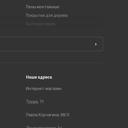
Пены монтажные
Gracia C
Покрытия для дерева
Unitile
Бытовая химия
Керамич
Краски
ЛБ Кера
Эмали
Тянь-Ш
Подготовка поверхности
Принадл
Строите
Наши адреса
Интернет-магазин
Труда, 71
Павла Корчагина, 88/3