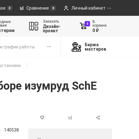
ное
Сравнение
Личный кабинет
0
0
Заказать
одные
В
0
овия
корзине
Дизайн-
стерам
0 ₽
проект
Биржа
и график работы
мастеров
установки
боре изумруд SchE
140538