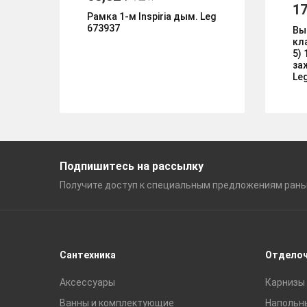
17
Рамка 1-м Inspiria дым. Leg
673937
Вы
кл
5)
за
Le
Подпишитесь на рассылку
Получите доступ к специальным
предложениям ран
Сантехника
Отдело
Аксессуары
Карнизы 
Ванны и комплектующие
Напольн