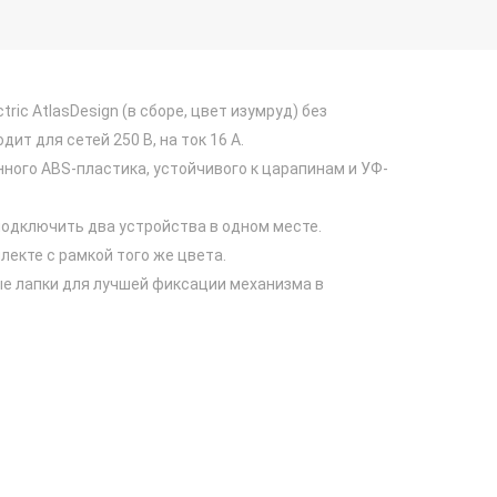
tric AtlasDesign (в сборе, цвет изумруд) без
ит для сетей 250 В, на ток 16 А.
нного ABS-пластика, устойчивого к царапинам и УФ-
подключить два устройства в одном месте.
лекте с рамкой того же цвета.
е лапки для лучшей фиксации механизма в