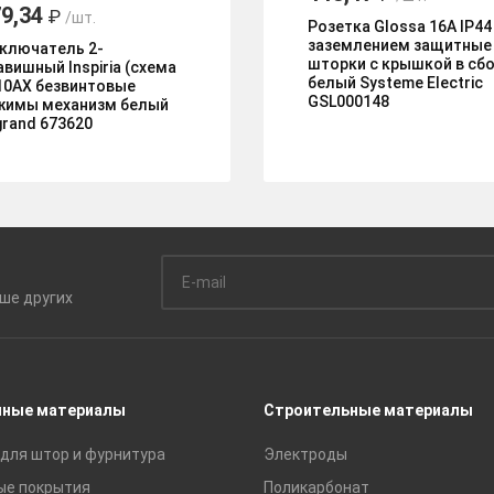
9,34
₽
/шт.
Розетка Glossa 16А IP44
заземлением защитные
ключатель 2-
шторки с крышкой в сб
авишный Inspiria (схема
белый Systeme Electric
 10АХ безвинтовые
GSL000148
жимы механизм белый
grand 673620
ьше
других
чные материалы
Строительные материалы
для штор и фурнитура
Электроды
ые покрытия
Поликарбонат