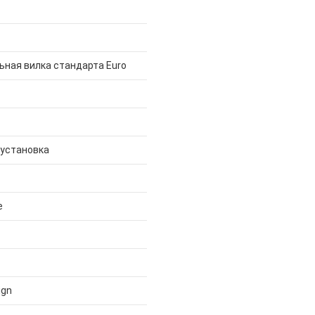
ная вилка стандарта Euro
 установка
е
ign