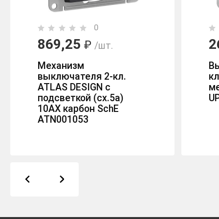
0
869,25
2
₽
/шт.
Механизм
В
выключателя 2-кл.
к
ATLAS DESIGN с
м
подсветкой (сх.5а)
U
10АХ карбон SchE
ATN001053