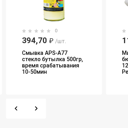
0
394,70
1
₽
/шт.
Смывка APS-A77
Ми
стекло бутылка 500гр,
бю
время срабатывания
12
10-50мин
Р