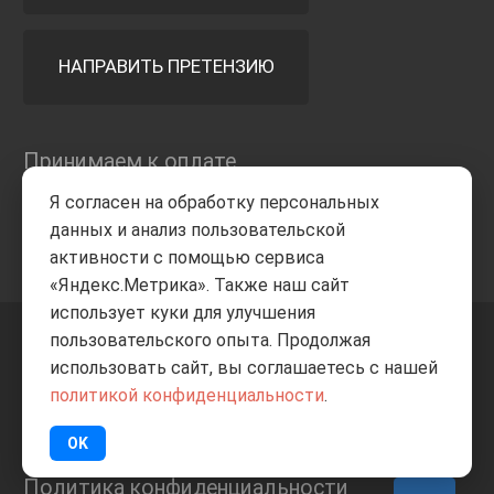
НАПРАВИТЬ ПРЕТЕНЗИЮ
Принимаем к оплате
Я согласен на обработку персональных
данных и анализ пользовательской
активности с помощью сервиса
«Яндекс.Метрика». Также наш сайт
использует куки для улучшения
пользовательского опыта. Продолжая
+7 8332
205-805
ВВЕРХ
использовать сайт, вы соглашаетесь с нашей
политикой конфиденциальности
.
© Все права защищены
ИП Баранов А.С. 2026
OK
Политика конфиденциальности