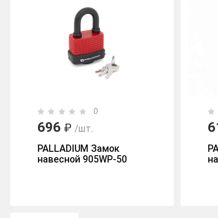
0
696
6
₽
/шт.
PALLADIUM Замок
P
навесной 905WP-50
на