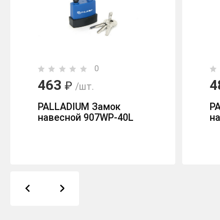
0
463
4
₽
/шт.
PALLADIUM Замок
P
навесной 907WP-40L
на