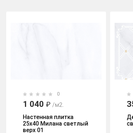
0
1 040
3
₽
/м2.
Настенная плитка
Д
25х40 Милана светлый
с
верх 01