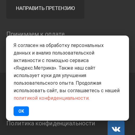
НАПРАВИТЬ ПРЕТЕНЗИЮ
Принимаем к оплате
Я согласен на обработку персональных
данных и анализ пользовательской
активности с помощью сервиса
«Яндекс.Метрика». Также наш сайт
использует куки для улучшения
пользовательского опыта. Продолжая
+7 8332
205-805
ВВЕРХ
использовать сайт, вы соглашаетесь с нашей
политикой конфиденциальности
.
© Все права защищены
ИП Баранов А.С. 2026
OK
Политика конфиденциальности