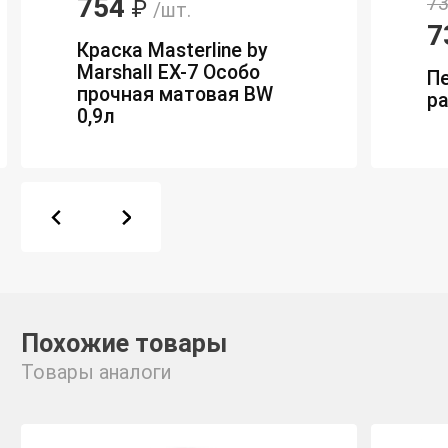
754
73
₽
/шт.
7
Краска Masterline by
Marshall EX-7 Особо
П
прочная матовая BW
р
0,9л
Похожие товары
Товары аналоги