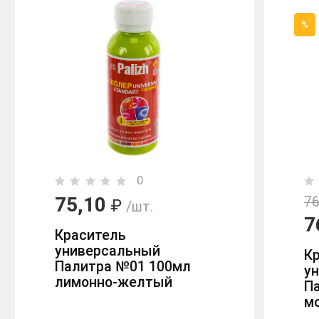
%
0
75,10
76
₽
/шт.
7
Краситель
универсальный
К
Палитра №01 100мл
у
лимонно-желтый
П
м