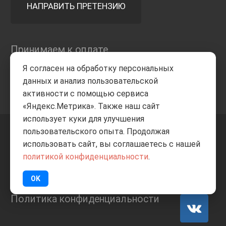
НАПРАВИТЬ ПРЕТЕНЗИЮ
Принимаем к оплате
Я согласен на обработку персональных
данных и анализ пользовательской
активности с помощью сервиса
«Яндекс.Метрика». Также наш сайт
использует куки для улучшения
пользовательского опыта. Продолжая
+7 8332
205-805
ВВЕРХ
использовать сайт, вы соглашаетесь с нашей
политикой конфиденциальности
.
© Все права защищены
ИП Баранов А.С. 2026
OK
Политика конфиденциальности