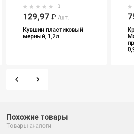
0
129,97
7
₽
/шт.
Кувшин пластиковый
Кр
мерный, 1,2л
Ma
п
0,
Похожие товары
Товары аналоги