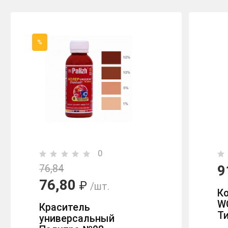
%
0
9
76,84
76,80
₽
/шт.
К
WO
Краситель
Ти
универсальный