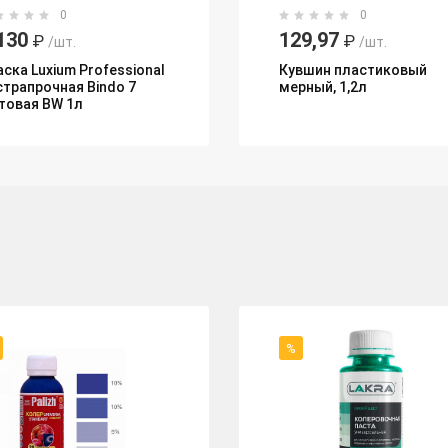
0
0
130
129,97
₽
₽
/шт.
/шт.
аска Luxium Professional
Кувшин пластиковый
страпрочная Bindo 7
мерный, 1,2л
товая BW 1л
%