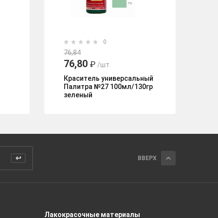
0
8
76,84
76,80
₽
/шт.
Ко
1
Краситель универсальный
Палитра №27 100мл/130гр
зеленый
ВВЕРХ
Лакокрасочные материалы
Керамич