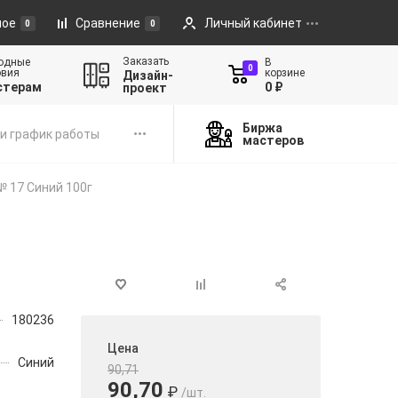
ное
Сравнение
Личный кабинет
0
0
Заказать
одные
В
0
овия
корзине
Дизайн-
стерам
0 ₽
проект
Биржа
и график работы
мастеров
№ 17 Синий 100г
180236
Цена
Синий
90,71
90,70
₽
/шт.