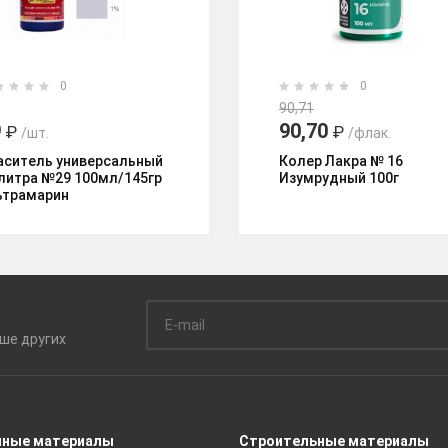
0
0
90,71
9
90,70
₽
₽
/шт.
/флак.
аситель универсальный
Колер Лакра № 16
литра №29 100мл/145гр
Изумрудный 100г
ьтрамарин
ьше
других
чные материалы
Строительные материалы