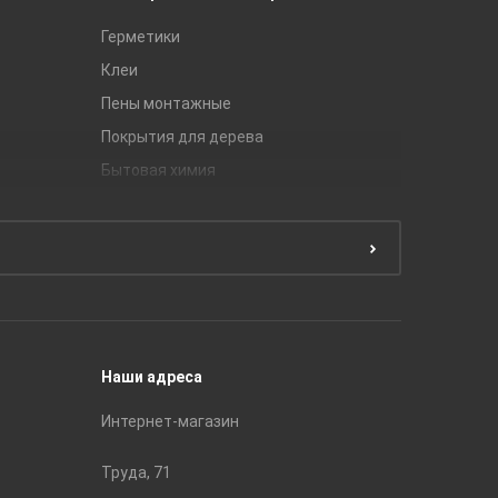
Герметики
Royce
Клеи
Global Ti
Пены монтажные
Gracia C
Покрытия для дерева
Unitile
Бытовая химия
Керамич
Краски
ЛБ Кера
Эмали
Тянь-Ш
Подготовка поверхности
Принадл
Строите
Наши адреса
Интернет-магазин
Труда, 71