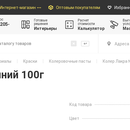
Интернет-магазин
Оптовым покупателям
Избран
ос
Готовые
Расчет
Выг
205-
решения
стоимости
усл
Интерьеры
Калькулятор
Ма
Адреса 
риалы
Краски
Колеровочные пасты
Колер Лакра 
ний 100г
Код товара
Цвет