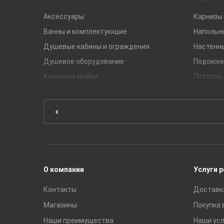
Аксессуары
Карнизы 
Ванны и комплектующие
Напольн
Душевые кабины и ограждения
Настенн
Душевое оборудование
Подокон
Кухонные мойки
Потолок
Мебель для ванной комнаты
Мебель для кухни
Унитазы и инсталляции
Раковины
Смесители
О компании
Услуги 
Контакты
Доставк
Магазины
Покупка 
Наши преимущества
Наши усл