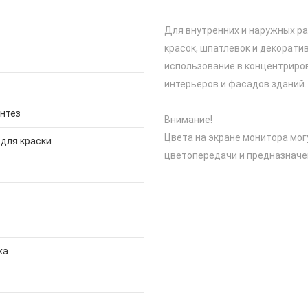
Для внутренних и наружных ра
красок, шпатлевок и декорати
использование в концентриро
интерьеров и фасадов зданий.
нтез
Внимание!
Цвета на экране монитора мог
для краски
цветопередачи и предназначе
ха