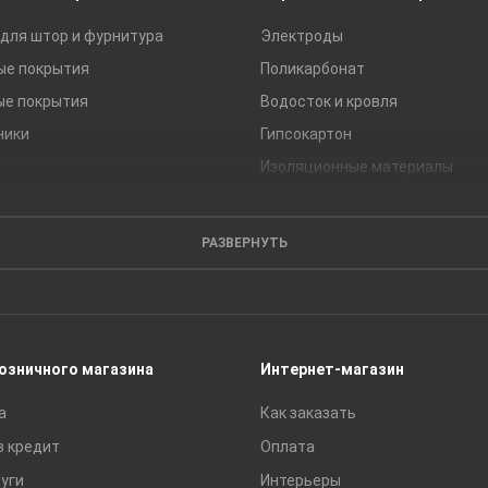
для штор и фурнитура
Электроды
ые покрытия
Поликарбонат
ые покрытия
Водосток и кровля
ники
Гипсокартон
Изоляционные материалы
Кирпич
Листовые материалы
РАЗВЕРНУТЬ
Пиломатериалы
Сайдинг
Строительные блоки
Сухие смеси
розничного магазина
Интернет-магазин
Сетки строительные
а
Как заказать
Тротуарная плитка и бордюры
в кредит
Оплата
уги
Интерьеры