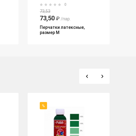
0
73,53
73,50
₽
/пар.
Перчатки латексные,
размер M
%