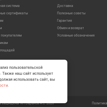
ная система
Доставка
ные сертификаты
Полезные советы
ам
Гарантия
м
Обмен и возврат
 покупателям
Условные обозначения
икам
площадей
нализ пользовательской
. Также наш сайт использует
должая использовать сайт, вы
ости
.
ва защищены
ИП Баранов А.С. 2026
Политик