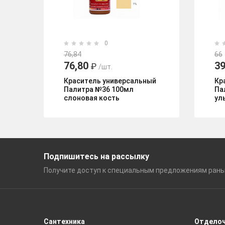
0
76,84
66
76,80
3
₽
/шт.
Краситель универсальный
Кр
Палитра №36 100мл
Па
слоновая кость
ул
Подпишитесь на рассылку
Получите доступ к специальным
предложениям ран
Сантехника
Отдело