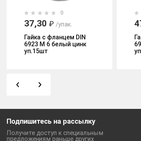
0
37,30
4
₽
/упак.
Гайка с фланцем DIN
Га
6923 М 6 белый цинк
69
уп.15шт
у
Подпишитесь на рассылку
Получите доступ к специальным
предложениям раньше
других