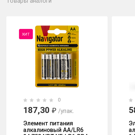
Товары аналоги
ХИТ
0
187,30
5
₽
/упак.
Элемент питания
Э
алкалиновый AA/LR6
а