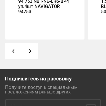
94 753 NBT-NE-LR6-BP4
1.
уп.4шт NAVIGATOR
BL
94753
5
Подпишитесь на рассылку
Получите доступ к специальным
предложениям раньше
других