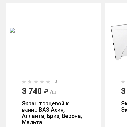
0
3 740
3
₽
/шт.
Экран торцевой к
Э
ванне BAS Ахин,
Э
Атланта, Бриз, Верона,
Мальта