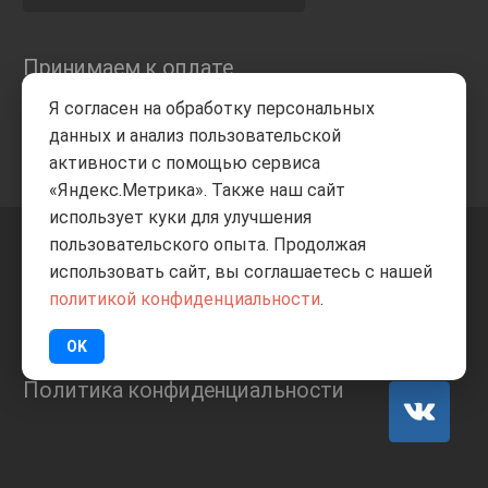
Принимаем к оплате
Я согласен на обработку персональных
данных и анализ пользовательской
активности с помощью сервиса
«Яндекс.Метрика». Также наш сайт
использует куки для улучшения
пользовательского опыта. Продолжая
+7 8332
205-805
ВВЕРХ
использовать сайт, вы соглашаетесь с нашей
политикой конфиденциальности
.
© Все права защищены
ИП Баранов А.С. 2026
OK
Политика конфиденциальности