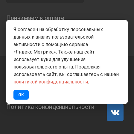
Принимаем к оплате
Я согласен на обработку персональных
данных и анализ пользовательской
активности с помощью сервиса
«Яндекс.Метрика». Также наш сайт
использует куки для улучшения
пользовательского опыта. Продолжая
+7 8332
205-805
ВВЕРХ
использовать сайт, вы соглашаетесь с нашей
политикой конфиденциальности
.
© Все права защищены
ИП Баранов А.С. 2026
OK
Политика конфиденциальности