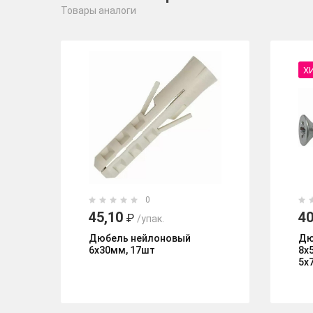
Товары аналоги
Х
0
45,10
40
₽
/упак.
Дюбель нейлоновый
Дю
6х30мм, 17шт
8х
5х