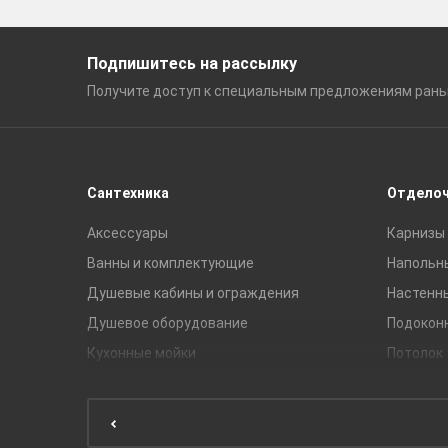
Подпишитесь на рассылку
Получите доступ к специальным
предложениям ран
Сантехника
Отдело
Аксессуары
Карнизы 
Ванны и комплектующие
Напольн
Душевые кабины и ограждения
Настенн
Душевое оборудование
Подокон
Кухонные мойки
Потолок
Мебель для ванной комнаты
Мебель для кухни
Унитазы и инсталляции