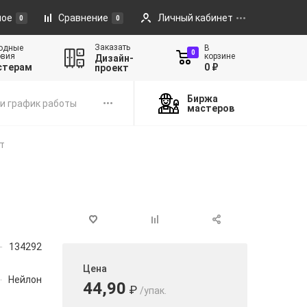
ное
Сравнение
Личный кабинет
0
0
Заказать
одные
В
0
овия
корзине
Дизайн-
стерам
0 ₽
проект
Биржа
и график работы
мастеров
т
134292
Цена
Нейлон
44,90
₽
/упак.