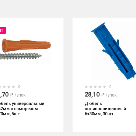
ИТ
0
0
,70
28,10
₽
₽
/упак.
/упак.
бель универсальный
Дюбель
52мм с саморезом
полипропиленовый
70мм, 5шт
6х30мм, 30шт