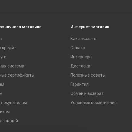
Сайдинг
Строительные блоки
Сухие смеси
розничного магазина
Интернет-магазин
Сетки строительные
а
Как заказать
Тротуарная плитка и бордюры
в кредит
Оплата
уги
Интерьеры
ная система
Доставка
ные сертификаты
Полезные советы
ам
Гарантия
м
Обмен и возврат
 покупателям
Условные обозначения
икам
площадей