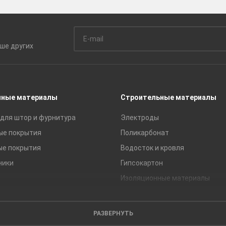
ьше
других
чные материалы
Строительные материалы
для штор и фурнитура
Электроды
ые покрытия
Поликарбонат
ые покрытия
Водосток и кровля
ники
Гипсокартон
Изоляционные материалы
Кирпич
Листовые материалы
РАЗВЕРНУТЬ
Пиломатериалы