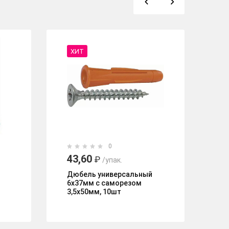
ХИТ
0
43,60
Д
₽
/упак.
10
Дюбель универсальный
6х37мм с саморезом
3,5х50мм, 10шт