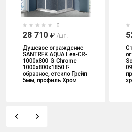
0
28 710
5
₽
/шт.
Душевое ограждение
С
SANTREK AQUA Lea-CR-
ог
1000х800-G-Chrome
So
1000х800х1850 Г-
0
образное, стекло Грейп
п
5мм, профиль Хром
х