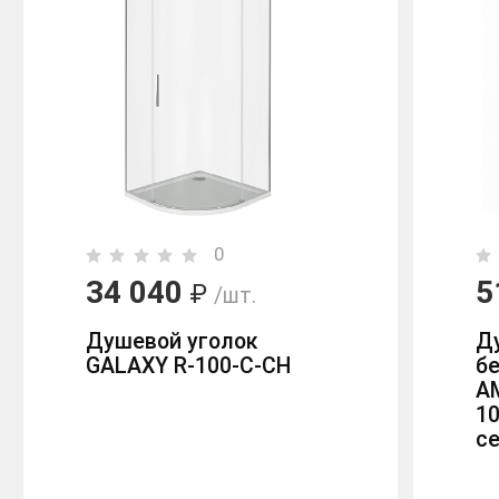
0
34 040
5
₽
/шт.
Душевой уголок
Д
GALAXY R-100-C-CH
бе
A
1
с