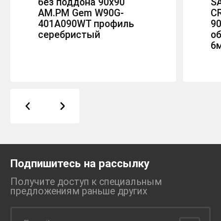
без поддона 90x90
S
AM.PM Gem W90G-
C
401A090WT профиль
90
серебристый
об
6
Подпишитесь на рассылку
Получите доступ к специальным
предложениям раньше
других