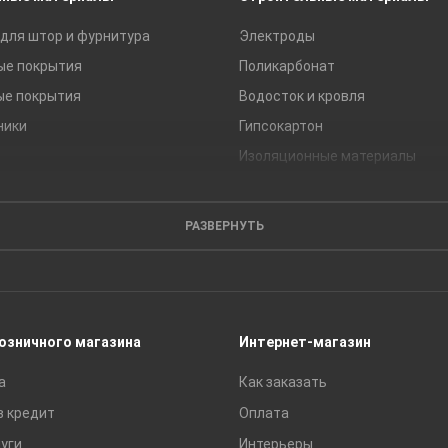
для штор и фурнитура
Электроды
ые покрытия
Поликарбонат
ые покрытия
Водосток и кровля
ники
Гипсокартон
Изоляционные материалы
Кирпич
Листовые материалы
РАЗВЕРНУТЬ
Пиломатериалы
Сайдинг
Строительные блоки
Сухие смеси
розничного магазина
Интернет-магазин
Сетки строительные
а
Как заказать
Тротуарная плитка и бордюры
в кредит
Оплата
уги
Интерьеры