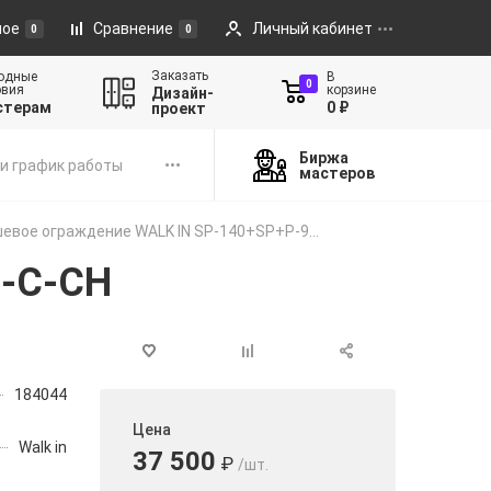
ное
Сравнение
Личный кабинет
0
0
Заказать
одные
В
0
овия
корзине
Дизайн-
стерам
0 ₽
проект
Биржа
и график работы
мастеров
евое ограждение WALK IN SP-140+SP+P-9...
0-C-CH
184044
Цена
Walk in
37 500
₽
/шт.