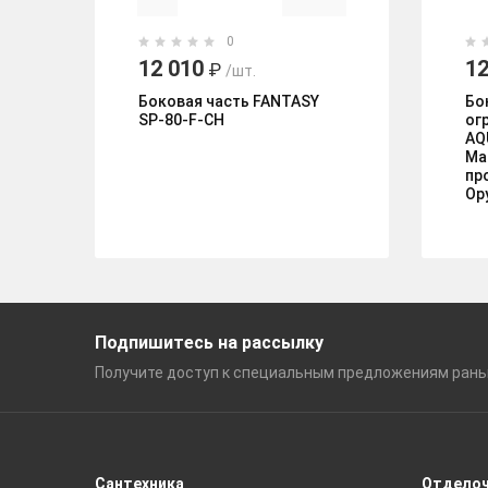
0
12 010
12
₽
/шт.
Боковая часть FANTASY
Бо
SP-80-F-CH
ог
AQ
Ma
пр
Ор
Подпишитесь на рассылку
Получите доступ к специальным
предложениям ран
Сантехника
Отдело