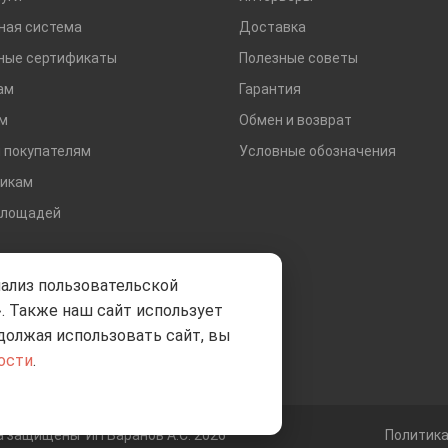
ная система
Доставка
ные сертификаты
Полезные советы
ам
Гарантия
м
Обмен и возврат
 покупателям
Условные обозначения
икам
площадей
нализ пользовательской
. Также наш сайт использует
должая использовать сайт, вы
ости
.
ва защищены
ИП Баранов А.С. 2026
Политик