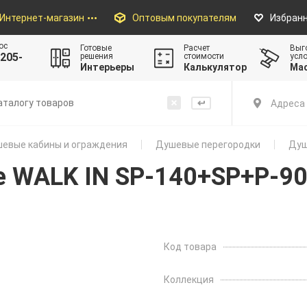
Интернет-магазин
Оптовым покупателям
Избран
ос
Готовые
Расчет
Выг
205-
решения
стоимости
усл
Интерьеры
Калькулятор
Ма
Адреса 
евые кабины и ограждения
Душевые перегородки
Душ
 WALK IN SP-140+SP+P-9
Код товара
Коллекция