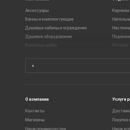
Аксессуары
Карнизы 
Ванны и комплектующие
Напольн
Душевые кабины и ограждения
Настенн
Душевое оборудование
Подокон
Кухонные мойки
Потолок
Мебель для ванной комнаты
Мебель для кухни
Унитазы и инсталляции
Раковины
Смесители
О компании
Услуги 
Контакты
Доставк
Магазины
Покупка 
Наши преимущества
Наши усл