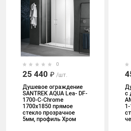
0
25 440
4
₽
/шт.
Душевое ограждение
Д
SANTREK AQUA Lea- DF-
с
1700-C-Chrome
A
1700х1850 прямое
1-
стекло прозрачное
ст
5мм, профиль Хром
ч