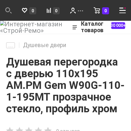
0
0
0
Каталог
30 000+
товаров
Душевые двери
Душевая перегородка
с дверью 110x195
AM.PM Gem W90G-110-
1-195MT прозрачное
стекло, профиль хром
0 отзывов