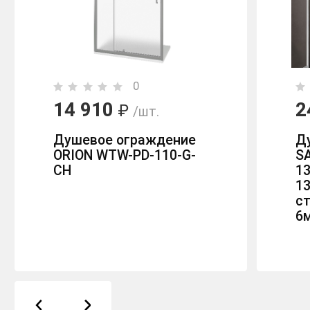
0
14 910
2
₽
/шт.
Душевое ограждение
Д
ORION WTW-PD-110-G-
SA
CH
1
1
с
6