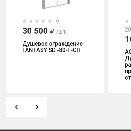
0
30 500
20
₽
/шт.
1
Душевое ограждение
FANTASY SD -80-F-CH
AQ
Д
р
п
с