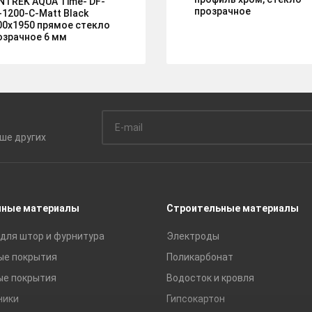
NTREK AQUA Time- DF-
прозрачное
-1200-C-Matt Black
00х1950 прямое стекло
озрачное 6 мм
ьше
других
чные материалы
Строительные материалы
для штор и фурнитура
Электроды
ые покрытия
Поликарбонат
ые покрытия
Водосток и кровля
ники
Гипсокартон