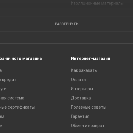
Изоляционные материалы
Кирпич
Листовые материалы
РАЗВЕРНУТЬ
Пиломатериалы
Сайдинг
Строительные блоки
Сухие смеси
розничного магазина
Интернет-магазин
Сетки строительные
а
Как заказать
Тротуарная плитка и бордюры
в кредит
Оплата
уги
Интерьеры
ная система
Доставка
ные сертификаты
Полезные советы
ам
Гарантия
м
Обмен и возврат