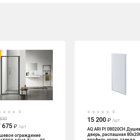
0
0
15 200
 830
₽
/шт.
 675
₽
/шт.
AQ ARI PI 08020CH Душе
дверь, распашная 80x20
шевое ограждение
профиль хром, стекло