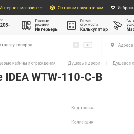
Интернет-магазин
Оптовым покупателям
Избран
ос
Готовые
Расчет
Выг
205-
решения
стоимости
усл
Интерьеры
Калькулятор
Ма
Адреса 
евые кабины и ограждения
Душевые двери
Душевое о
е IDEA WTW-110-C-B
Код товара
Коллекция