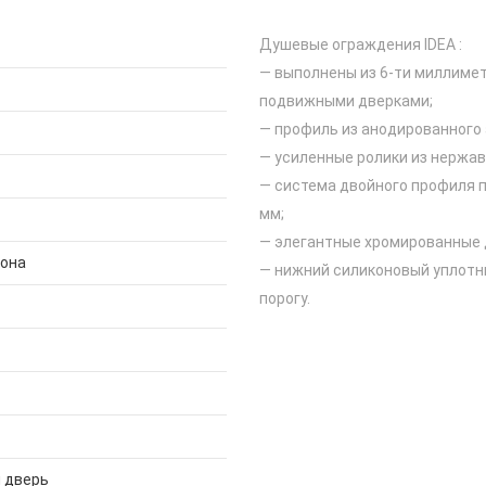
Душевые ограждения IDEA :
— выполнены из 6-ти миллимет
подвижными дверками;
— профиль из анодированного
— усиленные ролики из нержа
— система двойного профиля п
мм;
— элегантные хромированные 
дона
— нижний силиконовый уплотн
порогу.
 дверь