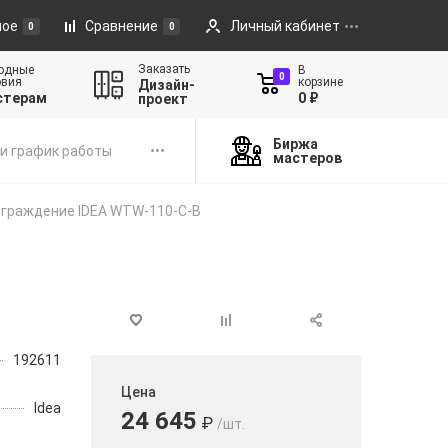
ное
Сравнение
Личный кабинет
0
0
Заказать
одные
В
0
овия
корзине
Дизайн-
стерам
0 ₽
проект
Биржа
и график работы
мастеров
граждение IDEA WTW-110-C-B
192611
Цена
Idea
24 645
₽
/шт.