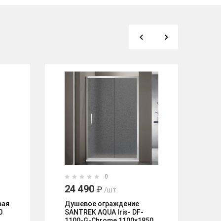
%
0
24 490
19
₽
/шт.
1
вая
Душевое ограждение
0
SANTREK AQUA Iris- DF-
Ду
1100-G-Chrome 1100х1850