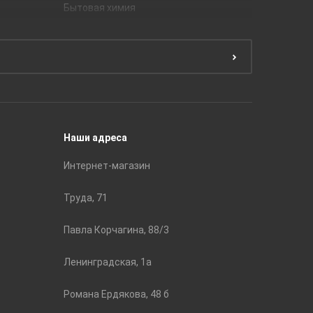
Бытовая химия
Керамич
Краски
ЛБ Кера
Эмали
Тянь-Ш
Подготовка поверхности
Принадл
Строите
Наши адреса
Интернет-магазин
Труда, 71
Павла Корчагина, 88/3
Ленинградская, 1а
Романа Ердякова, 48 б