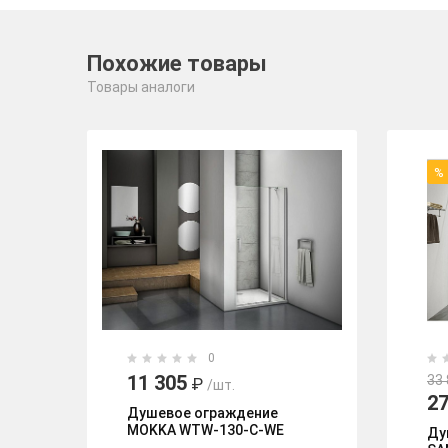
Похожие товары
Товары аналоги
%
0
11 305
33
₽
/шт.
27
Душевое ограждение
MOKKA WTW-130-C-WE
Ду