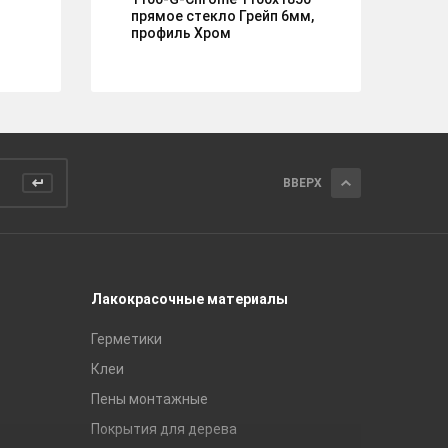
FA
прямое стекло Грейп 6мм,
профиль Хром
ВВЕРХ
Лакокрасочные материалы
Керамич
Герметики
Royce
Клеи
Global Ti
Пены монтажные
Gracia C
Покрытия для дерева
Unitile