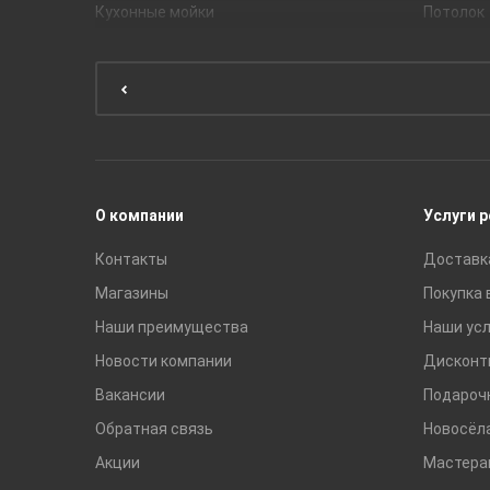
Кухонные мойки
Потолок
Мебель для ванной комнаты
Мебель для кухни
Унитазы и инсталляции
Раковины
Смесители
О компании
Услуги 
Контакты
Доставк
Магазины
Покупка 
Наши преимущества
Наши усл
Новости компании
Дисконт
Вакансии
Подароч
Обратная связь
Новосёл
Акции
Мастера