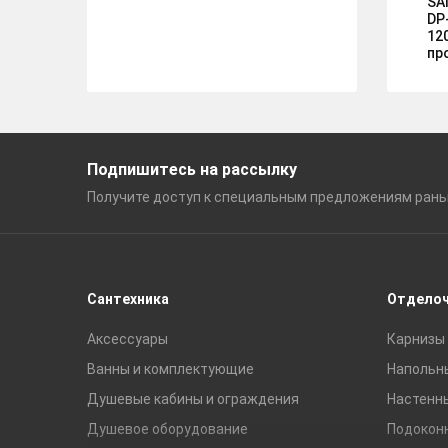
SA
DP
12
пр
Подпишитесь на рассылку
Получите доступ к специальным
предложениям ран
Сантехника
Отдело
Аксессуары
Карнизы 
Ванны и комплектующие
Напольн
Душевые кабины и ограждения
Настенн
Душевое оборудование
Подокон