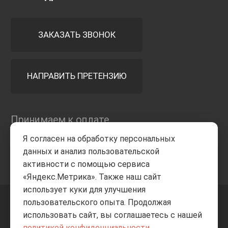
ЗАКАЗАТЬ ЗВОНОК
НАПРАВИТЬ ПРЕТЕНЗИЮ
Принимаем к оплате
Я согласен на обработку персональных
данных и анализ пользовательской
активности с помощью сервиса
«Яндекс.Метрика». Также наш сайт
использует куки для улучшения
пользовательского опыта. Продолжая
+7 8332
205-805
ВВЕРХ
использовать сайт, вы соглашаетесь с нашей
политикой конфиденциальности
.