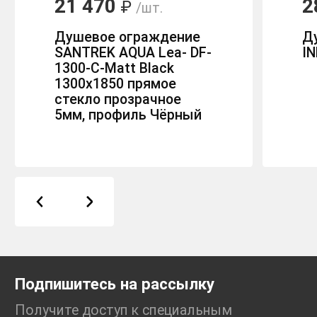
21 470
2
₽
/шт.
Душевое ограждение
Д
SANTREK AQUA Lea- DF-
I
1300-C-Matt Black
1300х1850 прямое
стекло прозрачное
5мм, профиль Чёрный
Подпишитесь на рассылку
Получите доступ к специальным