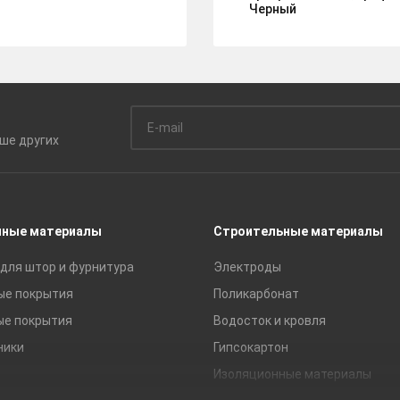
Черный
ьше
других
чные материалы
Строительные материалы
для штор и фурнитура
Электроды
ые покрытия
Поликарбонат
ые покрытия
Водосток и кровля
ники
Гипсокартон
Изоляционные материалы