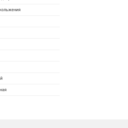
скольжения
ий
ная