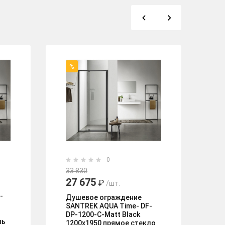
%
0
2
33 830
27 675
₽
/шт.
Ду
-
FA
Душевое ограждение
SANTREK AQUA Time- DF-
DP-1200-C-Matt Black
ль
1200х1950 прямое стекло