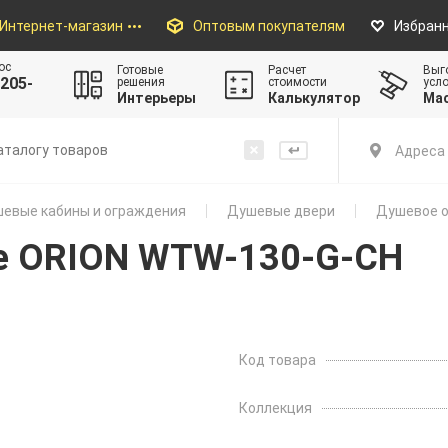
Интернет-магазин
Оптовым покупателям
Избран
ос
Готовые
Расчет
Выг
205-
решения
стоимости
усл
Интерьеры
Калькулятор
Ма
Адреса 
евые кабины и ограждения
Душевые двери
Душевое о
е ORION WTW-130-G-CH
Код товара
Коллекция