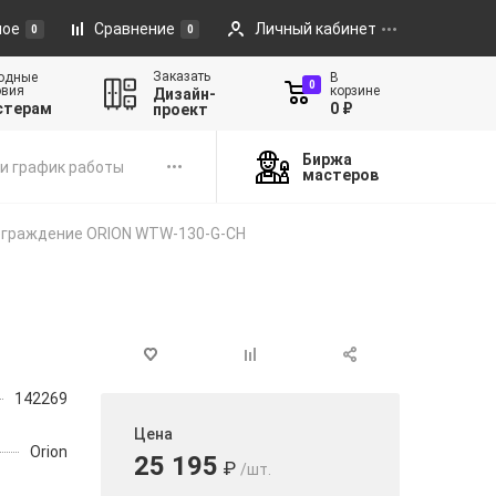
ное
Сравнение
Личный кабинет
0
0
Заказать
одные
В
0
овия
корзине
Дизайн-
стерам
0 ₽
проект
Биржа
и график работы
мастеров
граждение ORION WTW-130-G-CH
142269
Цена
Orion
25 195
₽
/шт.