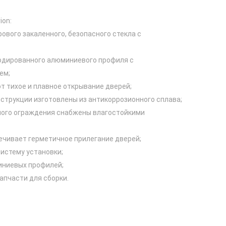
ion:
ового закаленного, безопасного стекла с
нодированного алюминиевого профиля с
ем;
т тихое и плавное открывание дверей;
струкции изготовлены из антикоррозионного сплава;
ного ограждения снабжены влагостойкими
ечивает герметичное прилегание дверей;
истему установки;
иниевых профилей;
апчасти для сборки.