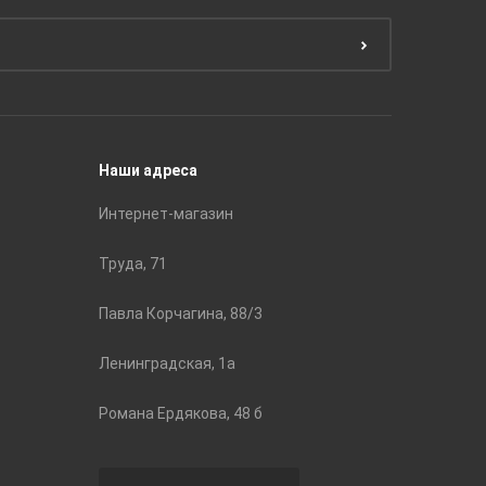
Краски
ЛБ Кера
Эмали
Тянь-Ш
Подготовка поверхности
Принадл
Строите
Наши адреса
Интернет-магазин
Труда, 71
Павла Корчагина, 88/3
Ленинградская, 1а
Романа Ердякова, 48 б