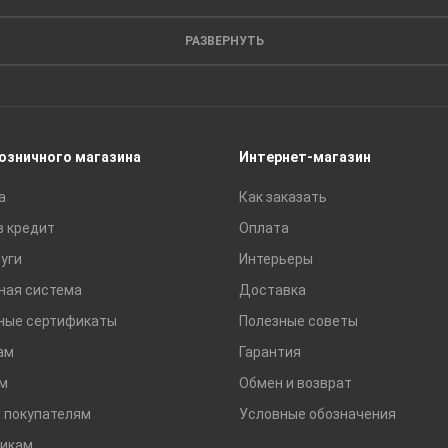
Кирпич
Листовые материалы
РАЗВЕРНУТЬ
Пиломатериалы
Сайдинг
Строительные блоки
Сухие смеси
розничного магазина
Интернет-магазин
Сетки строительные
а
Как заказать
Тротуарная плитка и бордюры
в кредит
Оплата
уги
Интерьеры
ная система
Доставка
ные сертификаты
Полезные советы
ам
Гарантия
м
Обмен и возврат
 покупателям
Условные обозначения
икам