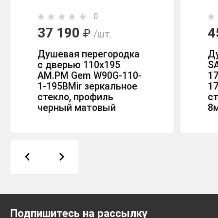
0
37 190
4
₽
/шт.
Душевая перегородка
Д
с дверью 110x195
S
AM.PM Gem W90G-110-
17
1-195BMir зеркальное
1
стекло, профиль
с
черный матовый
8
Подпишитесь на рассылку