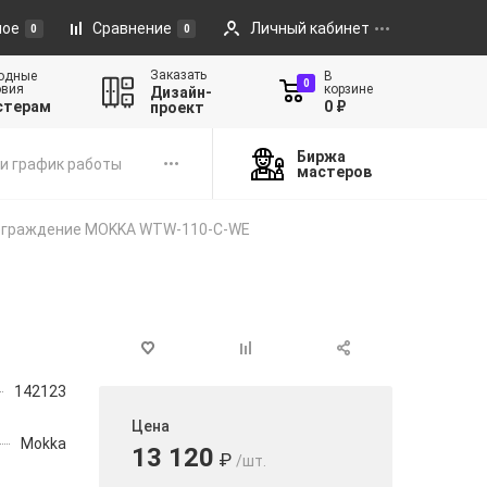
ное
Сравнение
Личный кабинет
0
0
Заказать
одные
В
0
овия
корзине
Дизайн-
стерам
0 ₽
проект
Биржа
и график работы
мастеров
ограждение MOKKA WTW-110-C-WE
142123
Цена
Mokka
13 120
₽
/шт.