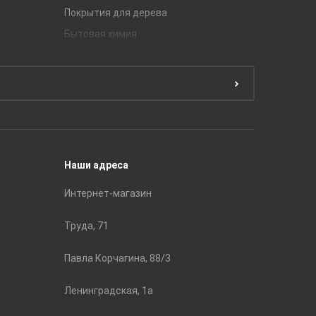
Покрытия для дерева
Unitile
Бытовая химия
Керамич
Краски
ЛБ Кера
Эмали
Тянь-Ш
Подготовка поверхности
Принадл
Строите
Наши адреса
Интернет-магазин
Труда, 71
Павла Корчагина, 88/3
Ленинградская, 1а