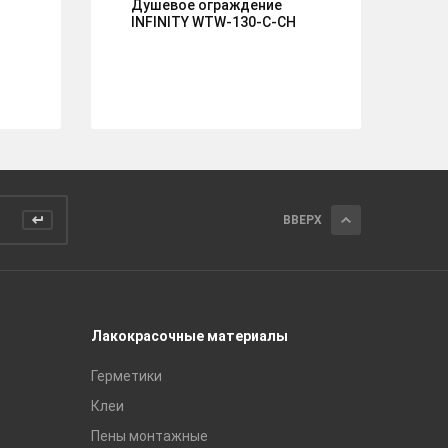
Душевое ограждение
Ду
H
INFINITY WTW-130-C-CH
W
ВВЕРХ
Лакокрасочные материалы
Керамич
Герметики
Royce
Клеи
Global Ti
Пены монтажные
Gracia C