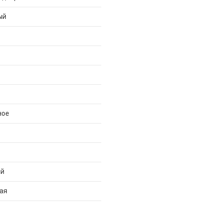
ый
ное
ий
ая