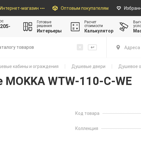
Интернет-магазин
Оптовым покупателям
Избран
ос
Готовые
Расчет
Выг
205-
решения
стоимости
усл
Интерьеры
Калькулятор
Ма
Адреса 
евые кабины и ограждения
Душевые двери
Душевое 
е MOKKA WTW-110-C-WE
Код товара
Коллекция