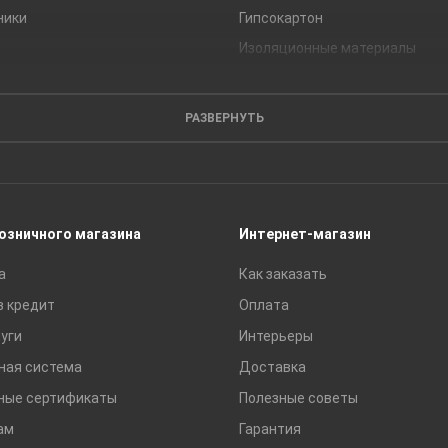
ники
Гипсокартон
Изоляционные материалы
Кирпич
Листовые материалы
РАЗВЕРНУТЬ
Пиломатериалы
Сайдинг
Строительные блоки
Сухие смеси
розничного магазина
Интернет-магазин
Сетки строительные
а
Как заказать
Тротуарная плитка и бордюры
в кредит
Оплата
уги
Интерьеры
ная система
Доставка
ные сертификаты
Полезные советы
ам
Гарантия