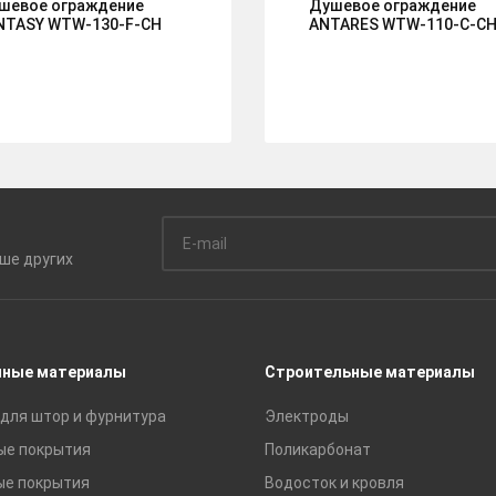
шевое ограждение
Душевое ограждение
NTASY WTW-130-F-CH
ANTARES WTW-110-C-C
ьше
других
чные материалы
Строительные материалы
для штор и фурнитура
Электроды
ые покрытия
Поликарбонат
ые покрытия
Водосток и кровля