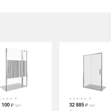
0
0
 100
32 885
₽
₽
/шт.
/шт.