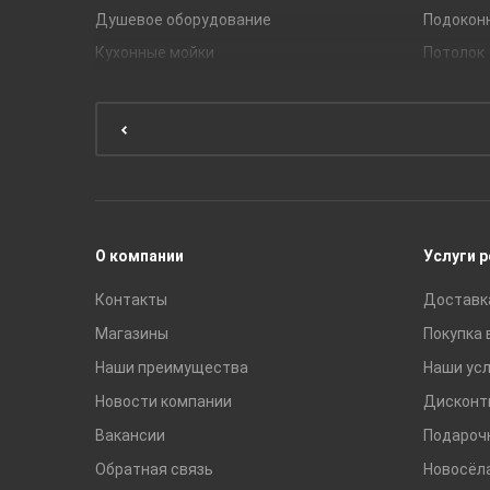
Душевое оборудование
Подокон
Кухонные мойки
Потолок
Мебель для ванной комнаты
Мебель для кухни
Унитазы и инсталляции
Раковины
Смесители
О компании
Услуги 
Контакты
Доставк
Магазины
Покупка 
Наши преимущества
Наши усл
Новости компании
Дисконт
Вакансии
Подароч
Обратная связь
Новосёл