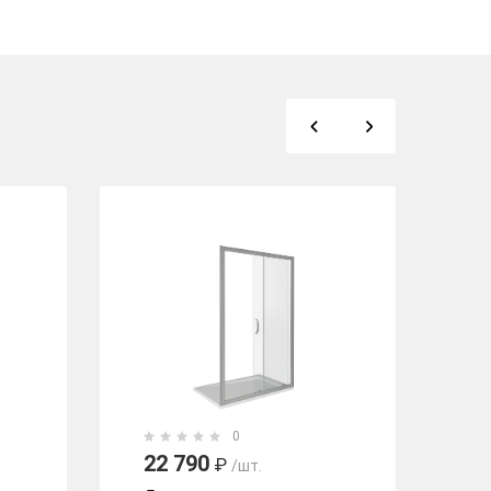
0
22 790
1
₽
/шт.