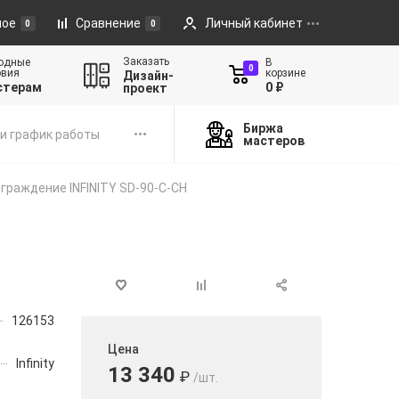
ное
Сравнение
Личный кабинет
0
0
Заказать
одные
В
0
овия
корзине
Дизайн-
стерам
0 ₽
проект
Биржа
и график работы
мастеров
граждение INFINITY SD-90-C-CH
126153
Цена
Infinity
13 340
₽
/шт.