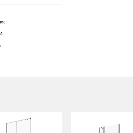
ное
ий
я