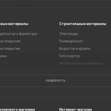
чные материалы
Строительные материалы
для штор и фурнитура
Электроды
ые покрытия
Поликарбонат
ые покрытия
Водосток и кровля
ники
Гипсокартон
Изоляционные материалы
Кирпич
Листовые материалы
РАЗВЕРНУТЬ
Пиломатериалы
Сайдинг
Строительные блоки
Сухие смеси
розничного магазина
Интернет-магазин