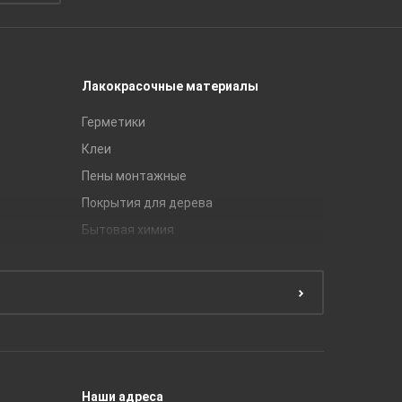
Лакокрасочные материалы
Керамич
Герметики
Royce
Клеи
Global Ti
Пены монтажные
Gracia C
Покрытия для дерева
Unitile
Бытовая химия
Керамич
Краски
ЛБ Кера
Эмали
Тянь-Ш
Подготовка поверхности
Принадл
Строите
Наши адреса