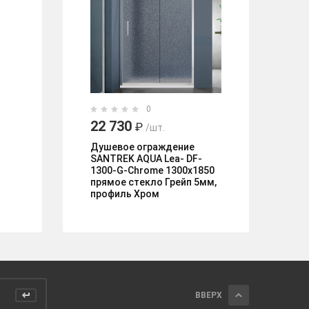
0
22 730
2
₽
/шт.
Душевое ограждение
Ду
SANTREK AQUA Lea- DF-
OR
1300-G-Chrome 1300х1850
прямое стекло Грейп 5мм,
профиль Хром
ВВЕРХ