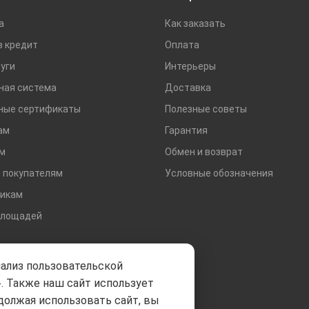
Сетки строительные
а
Как заказать
Тротуарная плитка и бордюры
в кредит
Оплата
уги
Интерьеры
ная система
Доставка
ные сертификаты
Полезные советы
ам
Гарантия
м
Обмен и возврат
 покупателям
Условные обозначения
икам
площадей
нализ пользовательской
. Также наш сайт использует
должая использовать сайт, вы