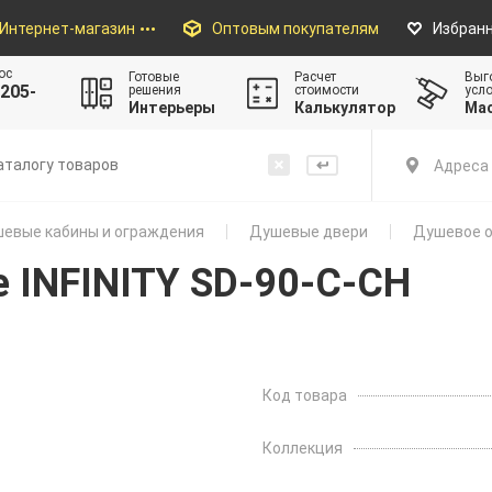
Интернет-магазин
Оптовым покупателям
Избран
ос
Готовые
Расчет
Выг
205-
решения
стоимости
усл
Интерьеры
Калькулятор
Ма
Адреса 
евые кабины и ограждения
Душевые двери
Душевое о
 INFINITY SD-90-C-CH
Код товара
Коллекция