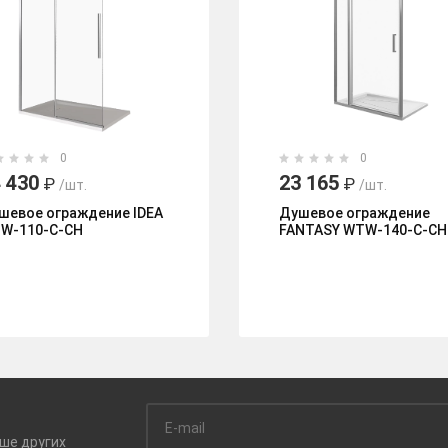
0
0
 430
23 165
₽
₽
/шт.
/шт.
шевое ограждение IDEA
Душевое ограждение
W-110-C-CH
FANTASY WTW-140-C-CH
ьше
других