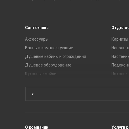
Сантехника
Отдело
Аксессуары
Карнизы 
Ванны и комплектующие
Напольн
Душевые кабины и ограждения
Настенн
Душевое оборудование
Подокон
Кухонные мойки
Потолок
Мебель для ванной комнаты
Мебель для кухни
Унитазы и инсталляции
Раковины
Смесители
О компании
Услуги 