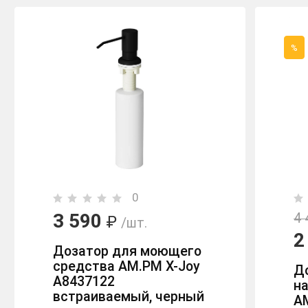
%
0
3 590
4 
₽
/шт.
2
Дозатор для моющего
средства AM.PM X-Joy
Д
A8437122
н
встраиваемый, черный
A