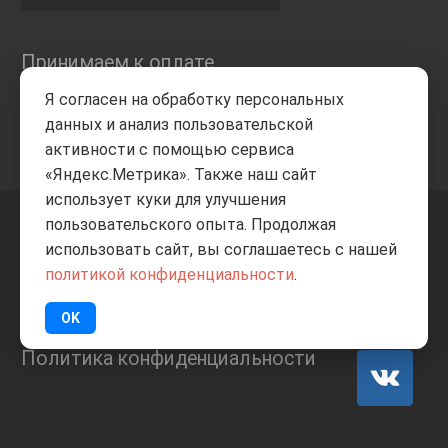
Принимаем к оплате
Я согласен на обработку персональных
данных и анализ пользовательской
активности с помощью сервиса
«Яндекс.Метрика». Также наш сайт
использует куки для улучшения
пользовательского опыта. Продолжая
+7 8332
205-805
ВВЕРХ
использовать сайт, вы соглашаетесь с нашей
политикой конфиденциальности
.
© Все права защищены
ИП Баранов А.С. 2026
OK
Политика конфиденциальности