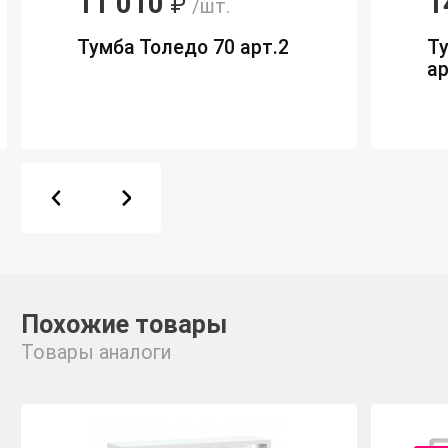
11 010
1
₽
/шт.
Тумба Толедо 70 арт.2
Т
ар
Похожие товары
Товары аналоги