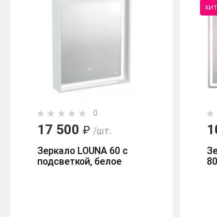
ХИ
0
17 500
1
₽
/шт.
Зеркало LOUNA 60 с
Зе
подсветкой, белое
8