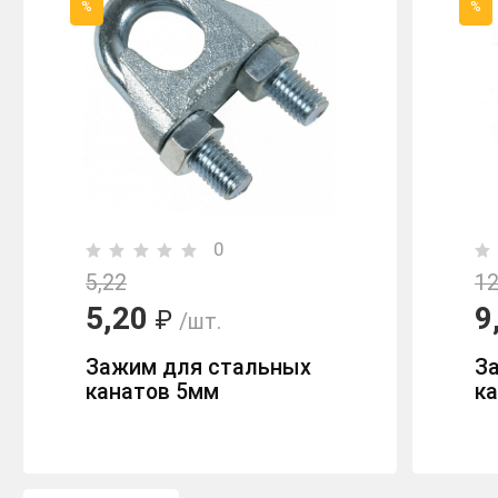
%
%
0
5,22
1
5,20
9
₽
/шт.
Зажим для стальных
З
канатов 5мм
к