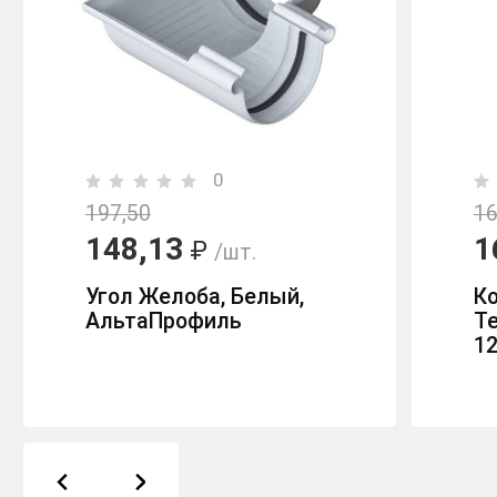
0
197,50
16
148,13
1
₽
/шт.
Угол Желоба, Белый,
К
АльтаПрофиль
Т
12