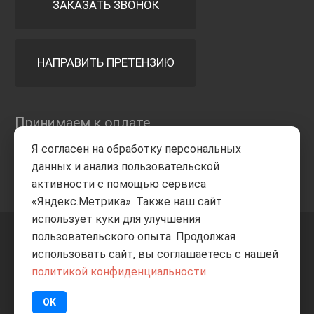
ЗАКАЗАТЬ ЗВОНОК
НАПРАВИТЬ ПРЕТЕНЗИЮ
Принимаем к оплате
Я согласен на обработку персональных
данных и анализ пользовательской
активности с помощью сервиса
«Яндекс.Метрика». Также наш сайт
использует куки для улучшения
пользовательского опыта. Продолжая
+7 8332
205-805
ВВЕРХ
использовать сайт, вы соглашаетесь с нашей
политикой конфиденциальности
.
© Все права защищены
ИП Баранов А.С. 2026
OK