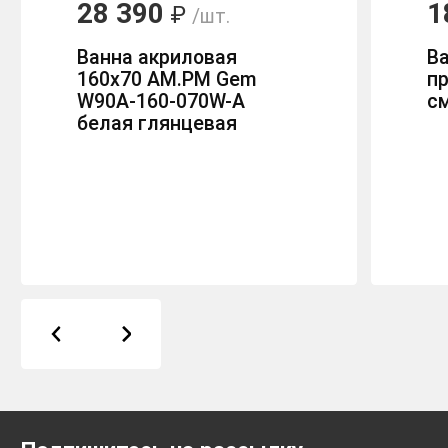
28 390
1
₽
/шт.
Ванна акриловая
В
160x70 AM.PM Gem
п
W90A-160-070W-A
с
белая глянцевая