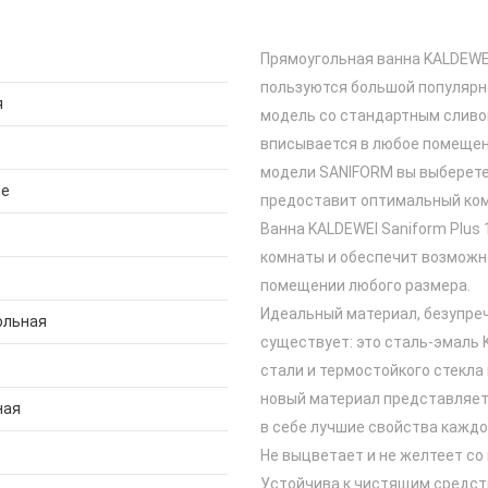
Прямоугольная ванна KALDEWEI
пользуются большой популярн
я
модель со стандартным сливо
вписывается в любое помещени
модели SANIFORM вы выберете:
ge
предоставит оптимальный ко
Ванна KALDEWEI Saniform Plus
комнаты и обеспечит возможн
помещении любого размера.
Идеальный материал, безупре
ольная
существует: это сталь-эмаль 
стали и термостойкого стекла
новый материал представляет
ная
в себе лучшие свойства каждог
Не выцветает и не желтеет со
Устойчива к чистящим средс