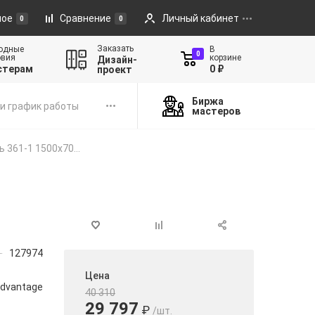
ное
Сравнение
Личный кабинет
0
0
Заказать
одные
В
0
овия
корзине
Дизайн-
стерам
0 ₽
проект
Биржа
и график работы
мастеров
 361-1 1500х70...
127974
Цена
dvantage
40 310
29 797
₽
/шт.