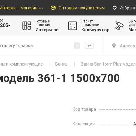
Интернет-магазин
Оптовым покупателям
Избран
ос
Готовые
Расчет
Выг
205-
решения
стоимости
усл
Интерьеры
Калькулятор
Ма
Адреса 
ны и комплектующие
Ванны
Ванна Saniform Plus модель
 модель 361-1 1500х700
Код товара
Коллекция
A