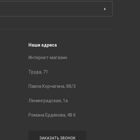
Эмали
Тянь-Ш
Подготовка поверхности
Принадл
Строите
Наши адреса
Интернет-магазин
Труда, 71
Павла Корчагина, 88/3
Ленинградская, 1а
Романа Ердякова, 48 б
ЗАКАЗАТЬ ЗВОНОК