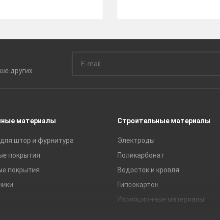
ьше
других
чные материалы
Строительные материалы
для штор и фурнитура
Электроды
ые покрытия
Поликарбонат
ые покрытия
Водосток и кровля
ники
Гипсокартон
Изоляционные материалы
Кирпич