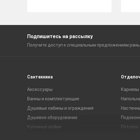
Подпишитесь на рассылку
Получите доступ к специальным
предложениям ран
Сантехника
Отдело
Аксессуары
Карнизы 
Ванны и комплектующие
Напольн
Душевые кабины и ограждения
Настенн
Душевое оборудование
Подокон
Кухонные мойки
Потолок
Мебель для ванной комнаты