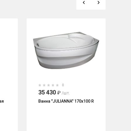
0
35 430
4
₽
/шт.
ая
Ванна "JULIANNA" 170х100 R
Ак
ва
18
эк