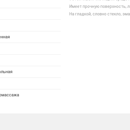
Имеет прочную поверхность, 
На гладкой, словно стекло, э
енная
ольная
ромассажа