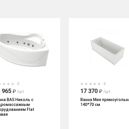
0
0
 965
17 370
₽
₽
/шт.
/шт.
нна BAS Николь с
Ванна Мия прямоугольн
дромассажным
140*70 см
орудованием Flat
авая