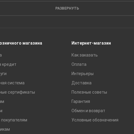
Листовые материалы
РАЗВЕРНУТЬ
Пиломатериалы
Сайдинг
Строительные блоки
Сухие смеси
розничного магазина
Интернет-магазин
Сетки строительные
а
Как заказать
Тротуарная плитка и бордюры
в кредит
Оплата
уги
Интерьеры
ная система
Доставка
ные сертификаты
Полезные советы
ам
Гарантия
м
Обмен и возврат
 покупателям
Условные обозначения
икам