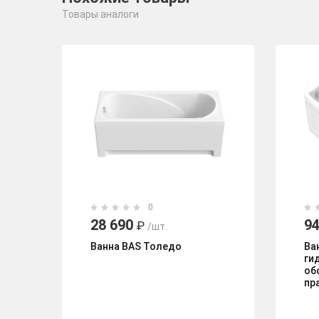
Товары аналоги
0
28 690
94
₽
/шт.
Ванна BAS Толедо
Ва
ги
об
пр