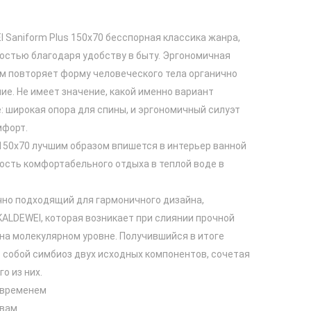
 Saniform Plus 150x70 бесспорная классика жанра,
остью благодаря удобству в быту. Эргономичная
м повторяет форму человеческого тела органично
е. Не имеет значение, какой именно вариант
 широкая опора для спины, и эргономичный силуэт
мфорт.
 150x70 лучшим образом впишется в интерьер ванной
ость комфортабельного отдыха в теплой воде в
чно подходящий для гармоничного дизайна,
KALDEWEI, которая возникает при слиянии прочной
 на молекулярном уровне. Получившийся в итоге
 собой симбиоз двух исходных компонентов, сочетая
о из них.
 временем
твам