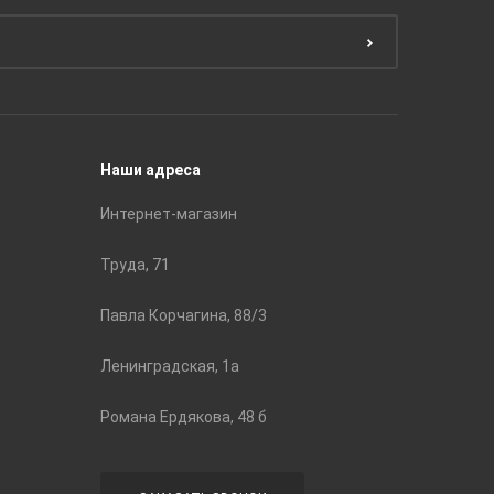
Эмали
Тянь-Ш
Подготовка поверхности
Принадл
Строите
Наши адреса
Интернет-магазин
Труда, 71
Павла Корчагина, 88/3
Ленинградская, 1а
Романа Ердякова, 48 б