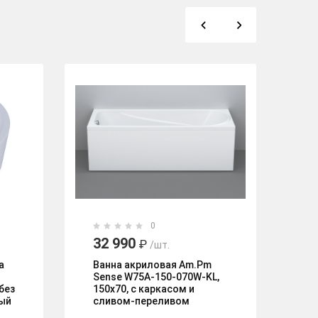
0
32 990
7
₽
/шт.
а
Ванна акриловая Am.Pm
Ва
Sense W75A-150-070W-KL,
без
150х70, с каркасом и
ый
сливом-переливом