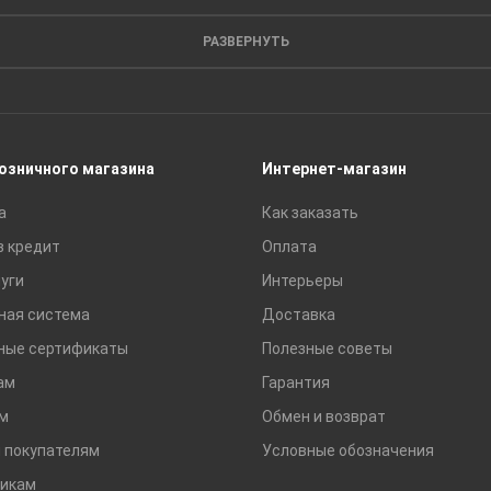
Листовые материалы
РАЗВЕРНУТЬ
Пиломатериалы
Сайдинг
Строительные блоки
Сухие смеси
розничного магазина
Интернет-магазин
Сетки строительные
а
Как заказать
Тротуарная плитка и бордюры
в кредит
Оплата
уги
Интерьеры
ная система
Доставка
ные сертификаты
Полезные советы
ам
Гарантия
м
Обмен и возврат
 покупателям
Условные обозначения
икам