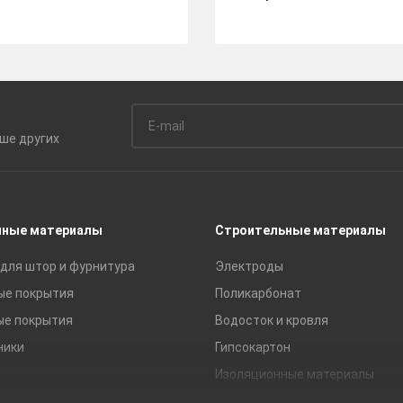
ьше
других
чные материалы
Строительные материалы
для штор и фурнитура
Электроды
ые покрытия
Поликарбонат
ые покрытия
Водосток и кровля
ники
Гипсокартон
Изоляционные материалы
Кирпич