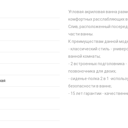
Угловая акриловая ванна разм
комфортных расслабляющих во
Слив, расположенный посеред
части ванны.
К преимуществам данной моде
- классический стиль - униве
ванной комнаты;
- 2 встроенных подголовника 
позвоночника для двоих;
- сиденье-полка 2 в 1 -исполь
ная
безопасности в ванне;
- 15 лет гарантии - качествен