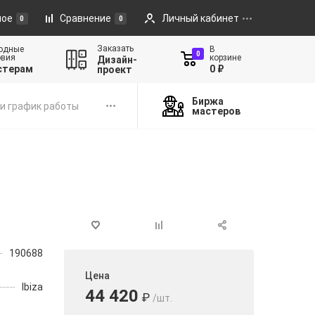
ное
Сравнение
Личный кабинет
0
0
Заказать
одные
В
0
овия
корзине
Дизайн-
стерам
0 ₽
проект
Биржа
и график работы
мастеров
190688
Цена
Ibiza
44 420
₽
/шт.