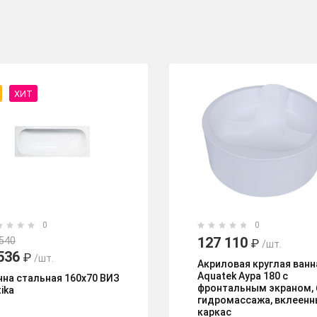
ХИТ
0
0
127 110
 540
₽
/шт.
536
₽
/шт.
Акриловая круглая ванн
Aquatek Аура 180 с
нна стальная 160х70 ВИЗ
фронтальным экраном, 
ika
гидромассажа, вклеенн
каркас