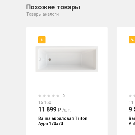
Похожие товары
Товары аналоги
%
%
0
16 160
11
11 899
9 
₽
/шт.
Ванна акриловая Triton
Ва
Аура 170х70
Ant