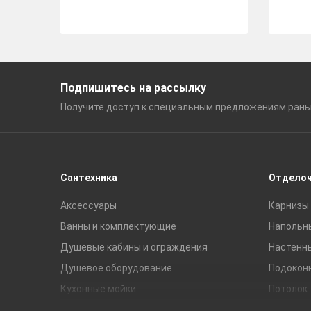
Подпишитесь на рассылку
Получите доступ к специальным
предложениям ран
Сантехника
Отдело
Аксессуары
Карнизы 
Ванны и комплектующие
Напольн
Душевые кабины и ограждения
Настенн
Душевое оборудование
Подокон
Кухонные мойки
Потолок
Мебель для ванной комнаты